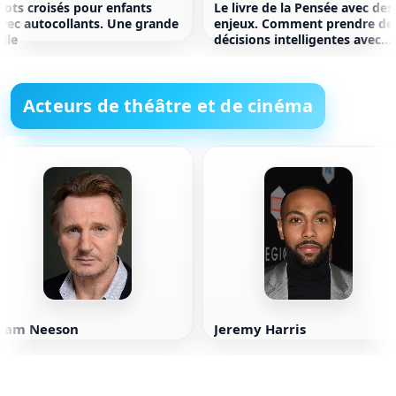
ots croisés pour enfants
Le livre de la Pensée avec des
vec autocollants. Une grande
enjeux. Comment prendre de
ille
décisions intelligentes avec
beaucoup d'inconnus Annie
Duke
Acteurs de théâtre et de cinéma
Liam Neeson
Jeremy Harris