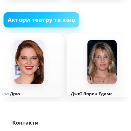
бодіпозитив
Актори театру та кіно
Сара Дрю
Джої Лорен Едамс
Контакти