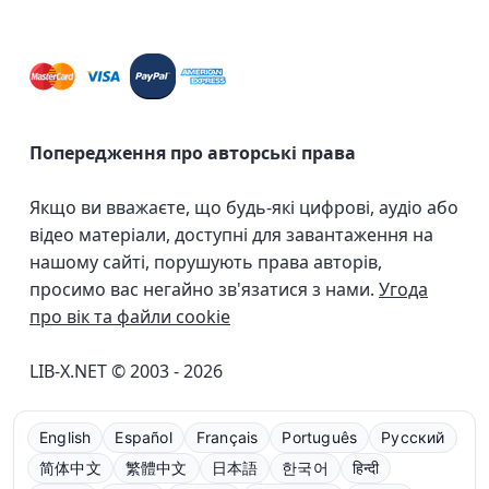
Попередження про авторські права
Якщо ви вважаєте, що будь-які цифрові, аудіо або
відео матеріали, доступні для завантаження на
нашому сайті, порушують права авторів,
просимо вас негайно зв'язатися з нами.
Угода
про вік та файли cookie
LIB-X.NET © 2003 - 2026
English
Español
Français
Português
Русский
简体中文
繁體中文
日本語
한국어
हिन्दी