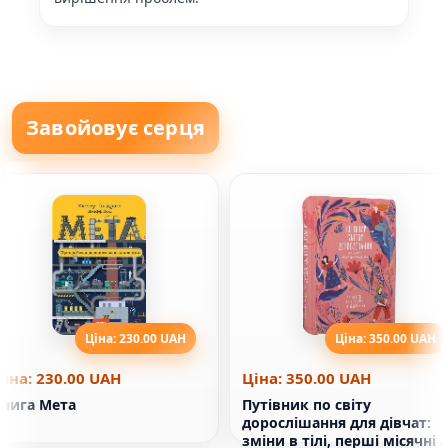
Завойовує серця
Ціна: 230.00 UAH
Ціна: 350.00 UAH
Ціна: 230.00 UAH
Ціна: 350.00 UAH
Книга Мета
Путівник по світу
дорослішання для дівчат:
зміни в тілі, перші місячні 