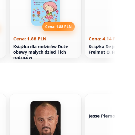
Cena: 1.88 PLN
Cena: 4
Cena: 1.88 PLN
Cena: 4.14 PLN
Książka dla rodziców Duże
Książka De jedzą i z k
obawy małych dzieci i ich
Freimut O. Freimut sy
rodziców
Jesse Plemony