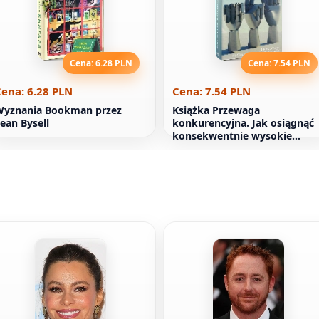
Cena: 6.28 PLN
Cena: 7.54 PLN
ena: 6.28 PLN
Cena: 7.54 PLN
Wyznania Bookman przez
Książka Przewaga
ean Bysell
konkurencyjna. Jak osiągnąć
konsekwentnie wysokie
wyniki