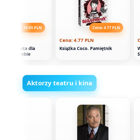
Cena: 10.05 PLN
Cena: 4.77 PLN
0.05 PLN
Cena: 4.77 PLN
C
Zdrowa dieta dla
Książka Coco. Pamiętnik
j wersji siebie
S
Aktorzy teatru i kina
 Coyle