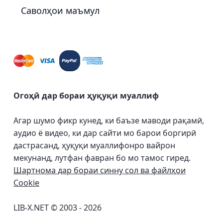
Саволҳои маъмул
Огоҳӣ дар бораи ҳуқуқи муаллиф
Агар шумо фикр кунед, ки баъзе маводи рақамӣ,
аудио ё видео, ки дар сайти мо барои боргирӣ
дастрасанд, ҳуқуқи муаллифонро вайрон
мекунанд, лутфан фавран бо мо тамос гиред.
Шартнома дар бораи синну сол ва файлҳои
Cookie
LIB-X.NET © 2003 - 2026