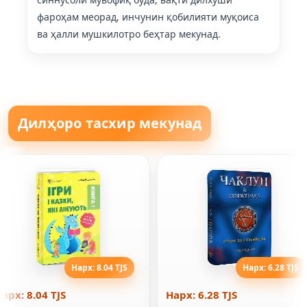
фароҳам меорад, инчунин қобилияти муқоиса
ва ҳалли мушкилотро беҳтар мекунад.
Дилҳоро тасхир мекунад
Нарх: 8.04 TJS
Нарх: 6.28 TJS
арх: 8.04 TJS
Нарх: 6.28 TJS