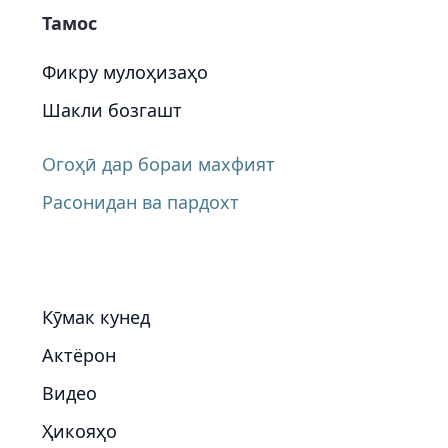
Тамос
Фикру мулоҳизаҳо
Шакли бозгашт
Огоҳӣ дар бораи махфият
Расонидан ва пардохт
Кӯмак кунед
Актёрон
Видео
Ҳикояҳо