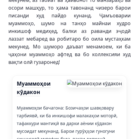
мекунем, аз табиат ва ҳайвонот то манзараҳо ва
осори машҳур, то ҳама тавонанд чизеро барои
писанди худ пайдо кунанд. Ҷамъоварии
муаммоҳо, шумо на танҳо майнаи худро
инкишоф медиҳед, балки аз раванди эҷодӣ
лаззат мебаред ва робитаро бо оила мустаҳкам
мекунед. Мо шуморо даъват менамоем, ки ба
ҷаҳони муаммоҳо афтед ва бо коллексияи худ
вақти олӣ гузаронед!
Муаммоҳои
кӯдакон
Муаммоҳои бачагона: Бозичаҳои шавқовару
тарбиявӣ, ки ба инкишофи малакаҳои моторӣ,
тафаккури мантиқӣ ва дарки аёнии кӯдакон
мусоидат мекунанд. Барои гурӯҳҳои гуногуни
синнусолӣ мувофиқ буда, вақти дилхушӣ