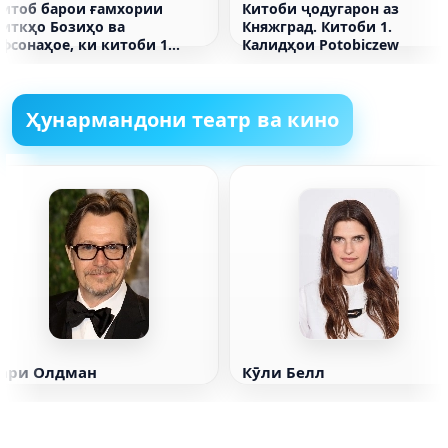
Китоб барои ғамхории
Китоби ҷодугарон аз
биткҳо Бозиҳо ва
Княжград. Китоби 1.
фсонаҳое, ки китоби 1
Калидҳои Potobiczew
Алина Руденкоро шифо
медиҳанд
Ҳунармандони театр ва кино
Гари Олдман
Кӯли Белл