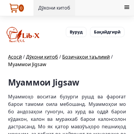
Дӯкони китоб
0
Вуруд
Бақайдгирӣ
Асосӣ
/
Дӯкони китоб
/
Бозичаҳои таълимӣ
/
Муаммои Jigsaw
Муаммои Jigsaw
Муаммоҳо воситаи бузурги рушд ва фароғат
барои тамоми оила мебошанд. Муаммоҳои мо
бо андозаҳои гуногун, аз хурд ва оддӣ барои
кӯдакон, калон ва мураккаб барои калонсолон
дастрасанд. Мо як қатор мавзӯъҳоро пешниҳод