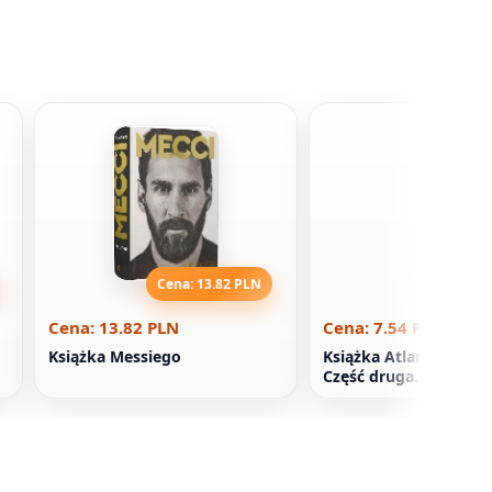
Cena: 13.82 PLN
Cena: 7
Cena: 13.82 PLN
Cena: 7.54 PLN
Książka Messiego
Książka Atlant się sku
Część druga. lub - lub