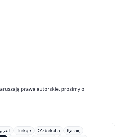
naruszają prawa autorskie, prosimy o
العربي
Türkçe
Oʻzbekcha
Қазақ