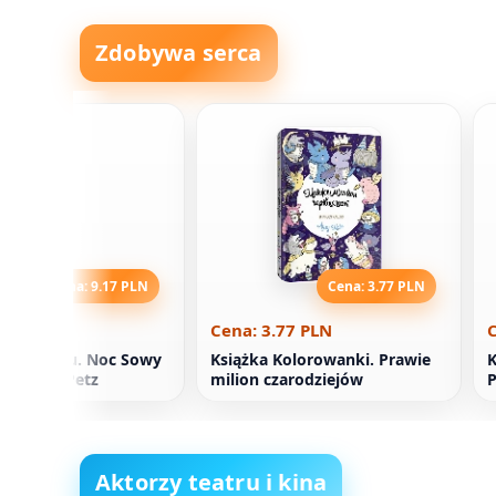
Zdobywa serca
Cena: 9.17 PLN
Cena: 3.77 PLN
.17 PLN
Cena: 3.77 PLN
C
erca Czasu. Noc Sowy
Książka Kolorowanki. Prawie
K
. Monica Petz
milion czarodziejów
P
Aktorzy teatru i kina