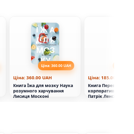
Ціна: 360.00 UAH
Ціна: 185
Ціна: 360.00 UAH
Ціна: 185.00 UAH
Книга Їжа для мозку Наука
Книга Перевага. У ч
розумного харчування
корпоративної куль
Лисиця Москоні
Патрік Ленсіоні