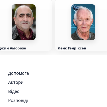
Джин Аморозо
Ленс Генріксен
Допомога
Актори
Відео
Розповіді