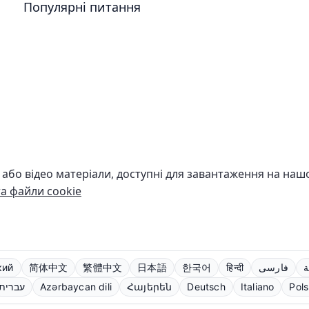
Популярні питання
о або відео матеріали, доступні для завантаження на на
та файли cookie
кий
简体中文
繁體中文
日本語
한국어
हिन्दी
فارسی
ة
עברית
Azərbaycan dili
Հայերեն
Deutsch
Italiano
Pols