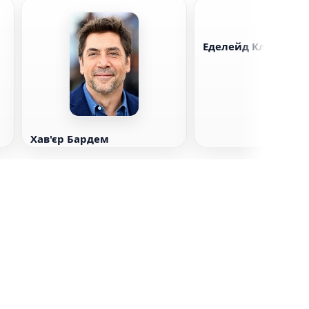
Еделейд Клеменс
Хав'єр Бардем