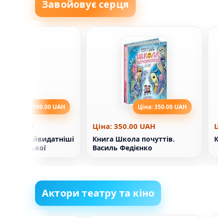
Завойовує серця
Ціна: 390.00 UAH
Ціна: 350.00 UAH
90.00 UAH
Ціна: 350.00 UAH
оссад. Найвидатніші
Книга Школа почуттів.
К
 ізраїльської
Василь Федієнко
и
Актори театру та кіно