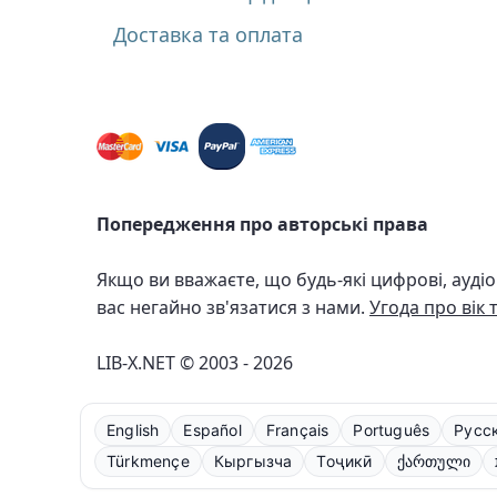
Доставка та оплата
Попередження про авторські права
Якщо ви вважаєте, що будь-які цифрові, ауді
вас негайно зв'язатися з нами.
Угода про вік 
LIB-X.NET © 2003 - 2026
English
Español
Français
Português
Русс
Türkmençe
Кыргызча
Тоҷикӣ
ქართული