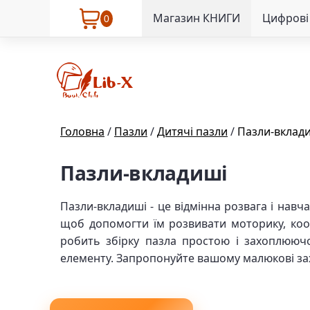
Магазин КНИГИ
Цифрові 
0
Головна
/
Пазли
/
Дитячі пазли
/
Пазли-вклад
Пазли-вкладиші
Пазли-вкладиші - це відмінна розвага і навч
щоб допомогти їм розвивати моторику, коо
робить збірку пазла простою і захоплююч
елементу. Запропонуйте вашому малюкові зах