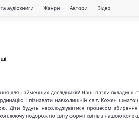
та аудіокниги
Жанри
Автори
Відео
иші
ання для найменших дослідників! Наші пазли-вкладиші с
рдинацію і пізнавати навколишній світ. Кожен шматоч
ою. Діти будуть насолоджуватися процесом збирання 
оплюючу подорож по світу форм і квітів з нашою колекц