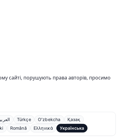
шому сайті, порушують права авторів, просимо
العربي
Türkçe
Oʻzbekcha
Қазақ
ki
Română
Ελληνικά
Українська