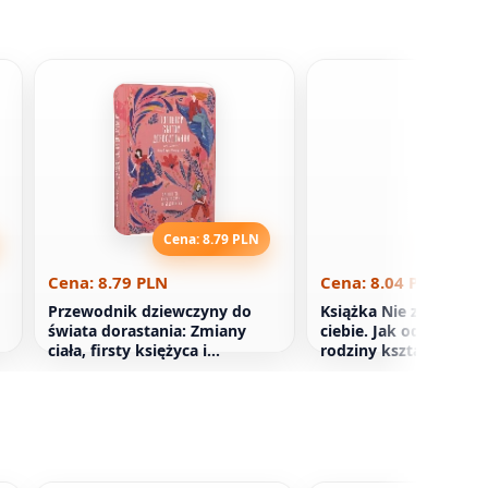
Cena: 8.79 PLN
Cena: 8
Cena: 8.79 PLN
Cena: 8.04 PLN
Przewodnik dziewczyny do
Książka Nie zaczęła si
świata dorastania: Zmiany
ciebie. Jak odziedzicz
ciała, firsty księżyca i
rodziny kształtuje nas 
pozytywność ciała
złamać ten cykl