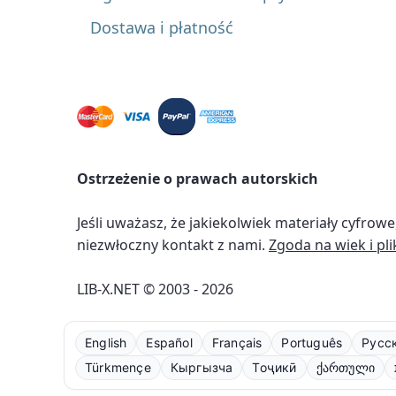
Dostawa i płatność
Ostrzeżenie o prawach autorskich
Jeśli uważasz, że jakiekolwiek materiały cyfro
niezwłoczny kontakt z nami.
Zgoda na wiek i pli
LIB-X.NET © 2003 - 2026
English
Español
Français
Português
Русс
Türkmençe
Кыргызча
Тоҷикӣ
ქართული