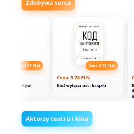
Zdobywa serca
Cena: 8.79 PLN
Cena: 5.78 PLN
.79 PLN
Cena: 5.78 PLN
C
arny! Detektyw
Kod wyłączności książki
I
y
d
u
Aktorzy teatru i kina