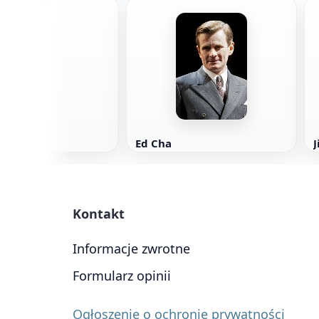
endalla
Ed Cha
J
Kontakt
Informacje zwrotne
Formularz opinii
Ogłoszenie o ochronie prywatności