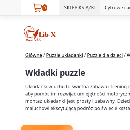
SKLEP KSIĄŻKI
Cyfrowe i 
0
Główne
/
Puzzle układanki
/
Puzzle dla dzieci
/
W
Wkładki puzzle
Układanki w uchu to świetna zabawa i trening 
aby pomóc im rozwijać umiejętności motoryczne
montaż układanki jest prosty i zabawny. Dzie
maluchowi ekscytującą podróż po świecie kształ