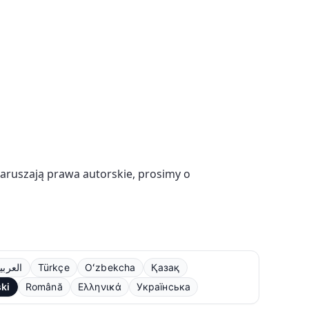
naruszają prawa autorskie, prosimy o
العربي
Türkçe
Oʻzbekcha
Қазақ
ski
Română
Ελληνικά
Українська