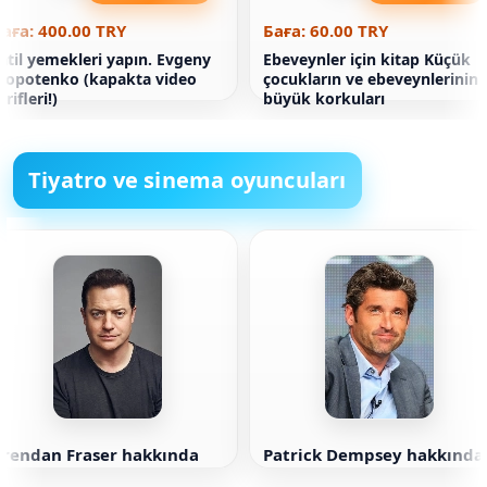
аға: 400.00 TRY
Баға: 60.00 TRY
atil yemekleri yapın. Evgeny
Ebeveynler için kitap Küçük
lopotenko (kapakta video
çocukların ve ebeveynlerinin
arifleri!)
büyük korkuları
Tiyatro ve sinema oyuncuları
Brendan Fraser hakkında
Patrick Dempsey hakkında