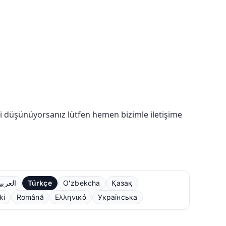
ğini düşünüyorsanız lütfen hemen bizimle iletişime
العربي
Türkçe
Oʻzbekcha
Қазақ
ki
Română
Ελληνικά
Українська