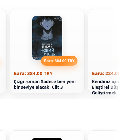
Баға: 384.00 TRY
Баға: 224
Баға: 384.00 TRY
Баға: 224.00 TRY
Çizgi roman Sadece ben yeni
Kendiniz için Düşünün
bir seviye alacak. Cilt 3
Eleştirel Düşünmeyi
Geliştirmek