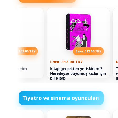
Баға: 152.00 TRY
Баға: 312.00 TRY
52.00 TRY
Баға: 312.00 TRY
Б
runlu tatillerim
Kitap gerçekten yetişkin mi?
T
Neredeyse büyümüş kızlar için
v
bir kitap
g
Tiyatro ve sinema oyuncuları