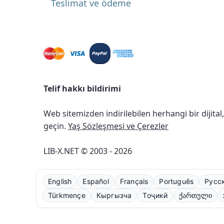
Teslimat ve ödeme
Telif hakkı bildirimi
Web sitemizden indirilebilen herhangi bir dijital
geçin.
Yaş Sözleşmesi ve Çerezler
LIB-X.NET © 2003 - 2026
English
Español
Français
Português
Русс
Türkmençe
Кыргызча
Тоҷикӣ
ქართული