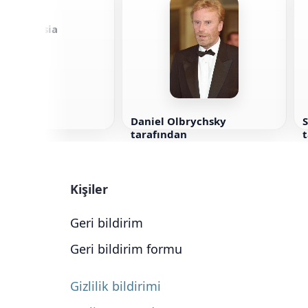
er DiPersia
dan
Daniel Olbrychsky
tarafından
Kişiler
Geri bildirim
Geri bildirim formu
Gizlilik bildirimi