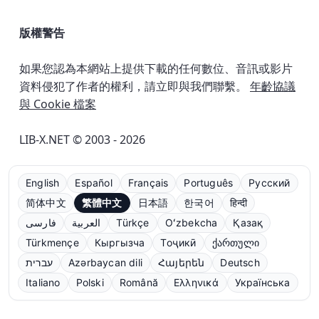
版權警告
如果您認為本網站上提供下載的任何數位、音訊或影片
資料侵犯了作者的權利，請立即與我們聯繫。
年齡協議
與 Cookie 檔案
LIB-X.NET © 2003 - 2026
English
Español
Français
Português
Русский
简体中文
繁體中文
日本語
한국어
हिन्दी
فارسی
العربية
Türkçe
Oʻzbekcha
Қазақ
Türkmençe
Кыргызча
Тоҷикӣ
ქართული
עברית
Azərbaycan dili
Հայերեն
Deutsch
Italiano
Polski
Română
Ελληνικά
Українська