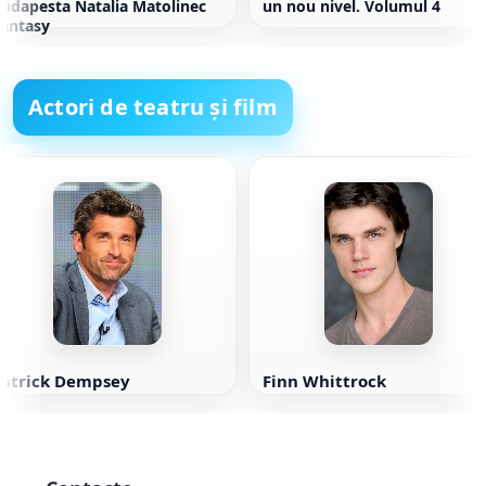
udapesta Natalia Matolinec
un nou nivel. Volumul 4
antasy
Actori de teatru și film
Patrick Dempsey
Finn Whittrock