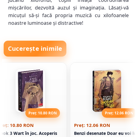
Jucând xilofonul, copiii învață coordonarea
mișcărilor, dezvoltă auzul și imaginația. Lăsați-vă
micuțul să-și facă propria muzică cu xilofoanele
noastre luminoase și distractive!
Cucerește inimile
Preț: 10.80 RON
Preț: 12.06 RON
reț: 10.80 RON
Preț: 12.06 RON
ook 3 Wart în joc. Acoperis
Benzi desenate Doar eu voi lu