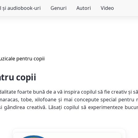
l și audiobook-uri
Genuri
Autori
Video
zicale pentru copii
tru copii
tate foarte bună de a vă inspira copilul să fie creativ și să-
maracas, tobe, xilofoane și mai concepute special pentru m
și gândirea creativă. Lăsați copilul să experimenteze bucu