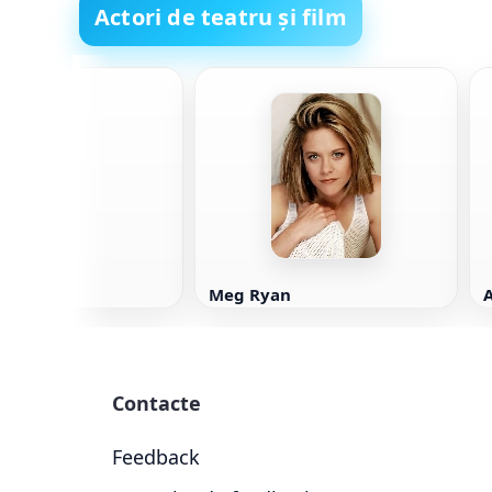
Actori de teatru și film
taire
Meg Ryan
Contacte
Feedback