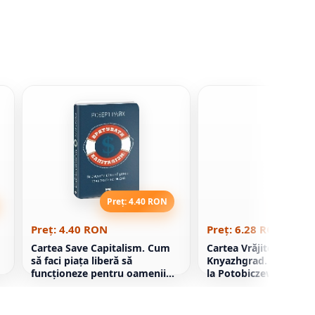
Preț: 4.40 RON
Preț: 6
Preț: 4.40 RON
Preț: 6.28 RON
Cartea Save Capitalism. Cum
Cartea Vrăjitorilor din
să faci piața liberă să
Knyazhgrad. Cartea 1.
funcționeze pentru oamenii
la Potobiczew
Robert Reich