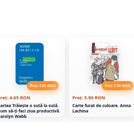
Preț: 4.65 RON
Preț: 5.90 RON
reț: 4.65 RON
Preț: 5.90 RON
artea Trăieşte o sută la sută.
Carte furat de culoare. Anna
um să-ți faci ziua productivă.
Lachina
Carolyn Webb