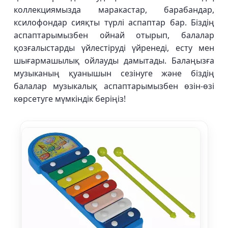
коллекциямызда маракастар, барабандар,
ксилофондар сияқты түрлі аспаптар бар. Біздің
аспаптарымызбен ойнай отырып, балалар
қозғалыстарды үйлестіруді үйренеді, есту мен
шығармашылық ойлауды дамытады. Балаңызға
музыканың қуанышын сезінуге және біздің
балалар музыкалық аспаптарымызбен өзін-өзі
көрсетуге мүмкіндік беріңіз!