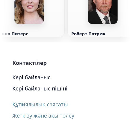
Саша Питерс
Роберт Патрик
Контактілер
Кері байланыс
Кері байланыс пішіні
Құпиялылық саясаты
Жеткізу және ақы төлеу