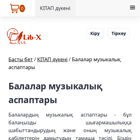
КІТАП дүкені
0
Кіру
Тіркеу
Басты бет
/
КІТАП дүкені
/
Балалар музыкалық
аспаптары
Балалар музыкалық
аспаптары
Балалардың музыкалық аспаптары - бұл
балаңызды шығармашылыққа
шабыттандырудың және оның музыкалық
қабілеттерін дамытудың тамаша тәсілі. Біздің