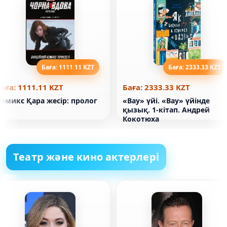
Баға: 1111.11 KZT
Баға: 2333.33 KZT
аға: 1111.11 KZT
Баға: 2333.33 KZT
омикс Қара жесір: пролог
«Вау» үйі. «Вау» үйінде
қызық. 1-кітап. Андрей
Кокотюха
Театр және кино актерлері