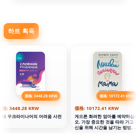
하트 획득
価格: 3448.28 KRW
価格: 10172.41 KRW
価格: 3448.28 KRW
価格: 10172.41 KRW
현대 우크라이나어의 어려움 사전
게으른 화려한 엄마를 예약하십
오. 가장 중요한 것을 따라 가고 
신을 위해 시간을 남기는 방법. 켄
드라 아다치