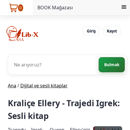
BOOK Mağazası
0
Giriş
Kayıt
Bulmak
Ana
/
Dijital ve sesli kitaplar
Kraliçe Ellery - Trajedi Igrek:
Sesli kitap
Tragedy Igrek, Queen Ellery'nin