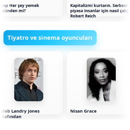
itap Her şey yemek
Kapitalizmi kurtarın. Serbest
yüzünden mi?
piyasa insanlar için nasıl çalışı
Robert Reich
Tiyatro ve sinema oyuncuları
aleb Landry Jones
Nisan Grace
tarafından