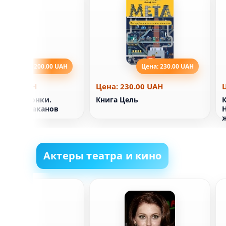
Цена: 200.00 UAH
Цена: 230.00 UAH
00.00 UAH
Цена: 230.00 UAH
ети шпионки.
Книга Цель
и на тараканов
Актеры театра и кино
Лиллис