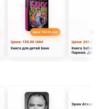
Цена: 150.00 UAH
Цена: 260
Цена: 150.00 UAH
Цена: 260.00 UAH
Книга для детей Банк
Книга Заблудились 
Париже. Джейн Сма
Эрик Атхавале