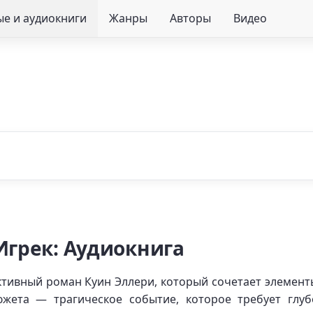
е и аудиокниги
Жанры
Авторы
Видео
Игрек: Аудиокнига
ктивный роман Куин Эллери, который сочетает элемент
южета — трагическое событие, которое требует глуб