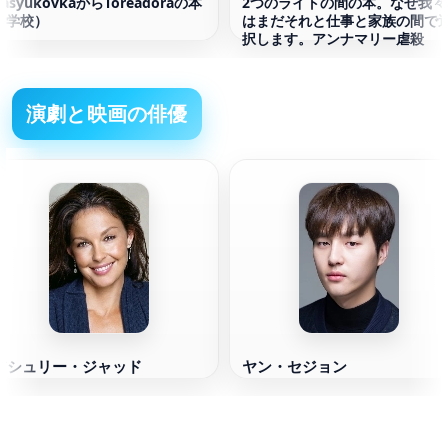
VasyukovkaからToreadoraの本
2つのライトの間の本。なぜ我々
（学校）
はまだそれと仕事と家族の間で
択します。アンナマリー虐殺
演劇と映画の俳優
アシュリー・ジャッド
ヤン・セジョン