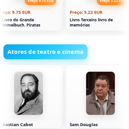
Preço: 9.75 EUR
Preço: 5.22 EUR
reço: 9.75 EUR
Preço: 5.22 EUR
 Livro do Grande
Livro Terceiro livro de
immelbuch. Piratas
memórias
Atores de teatro e cinema
Sebastian Cabot
Sam Douglas