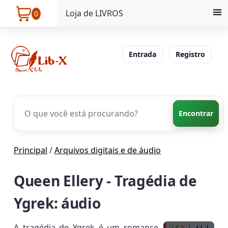
Loja de LIVROS
0
Entrada
Registro
Encontrar
Principal
/
Arquivos digitais e de áudio
Queen Ellery - Tragédia de
Ygrek: áudio
A tragédia de Ygrek é um romance