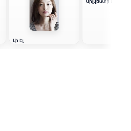
Սիլվեստր Ստալոն
Լի Էլ