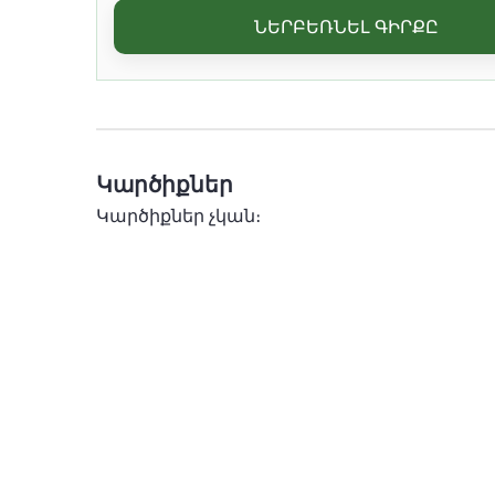
ՆԵՐԲԵՌՆԵԼ ԳԻՐՔԸ
Կարծիքներ
Կարծիքներ չկան։