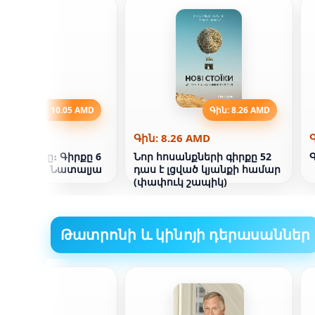
Գին: 10.05 AMD
Գին: 8.26 AMD
.05 AMD
Գին: 8.26 AMD
յի գիրքը։ Գիրքը 6
Նոր հոսանքների գիրքը 52
յքարն է։ Նատալյա
դաս է լցված կյանքի համար
(փափուկ շապիկ)
Թատրոնի և կինոյի դերասաններ