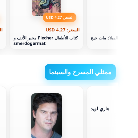
السعر: 4.27 USD
السعر: 4.27 USD
الس
يدعى عيد الميلاد مات جيج
كتاب للأطفال Flecher مخبر الأنف و
smerdogarmat
ممثلي المسرح والسينما
هاري لويد