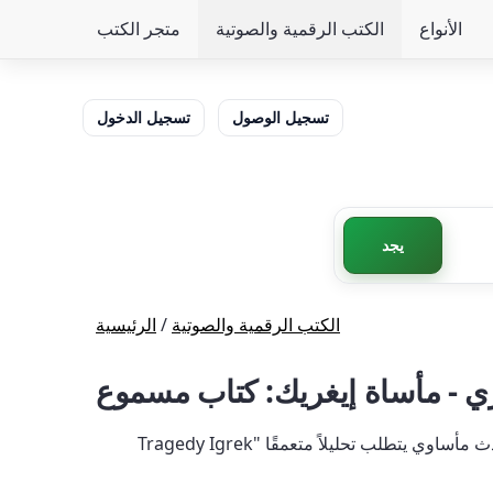
الأنواع
الكتب الرقمية والصوتية
متجر الكتب
تسجيل الوصول
تسجيل الدخول
يجد
الكتب الرقمية والصوتية
/
الرئيسية
ري - مأساة إيغريك: كتاب مسموع
Tragedy Igrek" هي رواية غامضة مؤثرة للملكة إليري تجمع بين عناصر الإثارة النفسية والتحقيق المتوتر. تركز المؤامرة على حدث مأساوي يتطلب تحليلاً متعمقًا