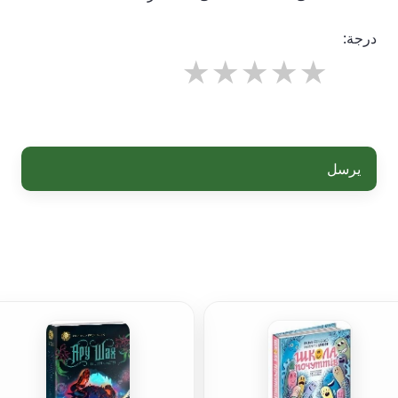
درجة:
يرسل