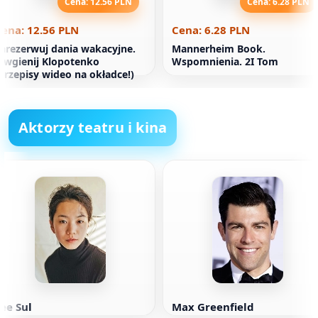
Cena: 12.56 PLN
Cena: 6.28 PLN
ena: 12.56 PLN
Cena: 6.28 PLN
arezerwuj dania wakacyjne.
Mannerheim Book.
ewgienij Klopotenko
Wspomnienia. 2І Tom
przepisy wideo na okładce!)
Aktorzy teatru i kina
ee Sul
Max Greenfield