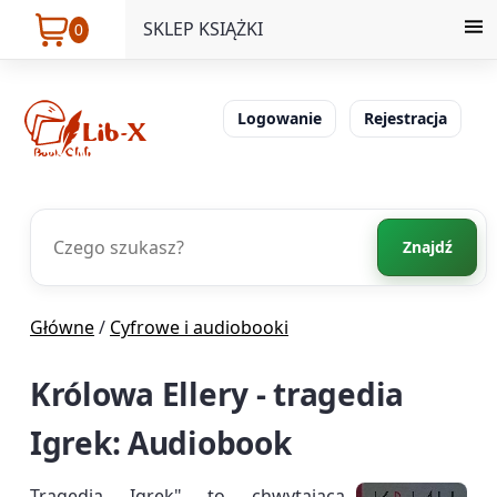
SKLEP KSIĄŻKI
0
Logowanie
Rejestracja
Znajdź
Główne
/
Cyfrowe i audiobooki
Królowa Ellery - tragedia
Igrek: Audiobook
Tragedia Igrek" to chwytająca