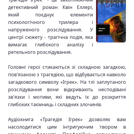
детективний роман Квін Еллері,
який поєднує елементи
психологічного трилера і
напруженого розслідування. У
центрі сюжету - трагічна подія, яка
вимагає глибокого аналізу і
ретельного розслідування.
Головні герої стикаються зі складною загадкою,
пов'язаною з трагедією, що відбувається навколо
загадкового символу «Ігрек». На тлі заплутаного
розслідування вони відкривають несподівані
зв'язки і мотиви, які ведуть їх до розкриття
глибоких таємниць і складних злочинів.
Аудіокнига «Трагедія Ігрек» дозволяє вам
насолодитися цим інтригуючим твором в