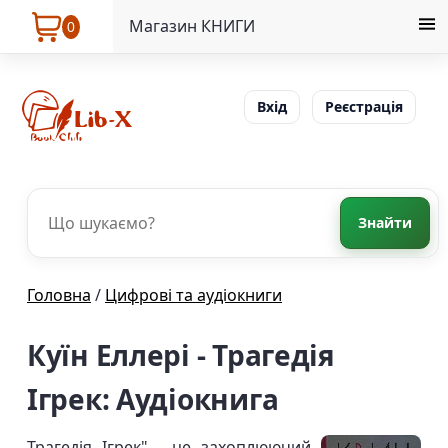
Магазин КНИГИ
0
Вхід
Реєстрація
Знайти
Головна
/
Цифрові та аудіокниги
Куїн Еллері - Трагедія
Ігрек: Аудіокнига
Трагедія Ігрек" - це захоплюючий