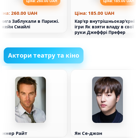
Ціна: 260.00 UAH
Ціна: 185.00 UAH
Ціна: 260.00 UAH
Ціна: 185.00 UAH
нига Заблукали в Парижі.
Кар'єр внутрішньокар'єрні
Джейн Смайлі
ігри Як взяти владу в свої
руки Джеффрі Префер
Актори театру та кіно
Ганнер Райт
Ян Се-джон