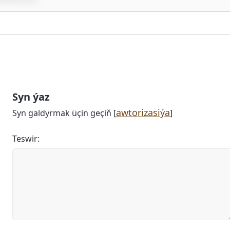
Syn ýaz
awtorizasiýa
Syn galdyrmak üçin geçiň [
]
Teswir: