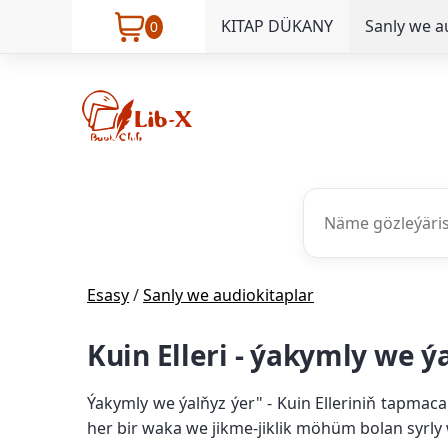
KITAP DÜKANY
Sanly we a
0
Esasy
/
Sanly we audiokitaplar
Kuin Elleri - ýakymly we ý
Ýakymly we ýalňyz ýer" - Kuin Elleriniň tapmac
her bir waka we jikme-jiklik möhüm bolan syrl