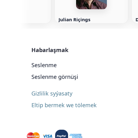
Julian Riçings
Habarlaşmak
Seslenme
Seslenme görnüşi
Gizlilik syýasaty
Eltip bermek we tölemek