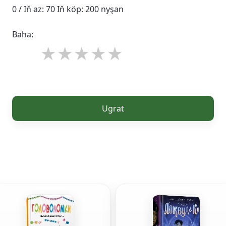
0 / Iň az: 70 Iň köp: 200 nyşan
Baha:
Ugrat