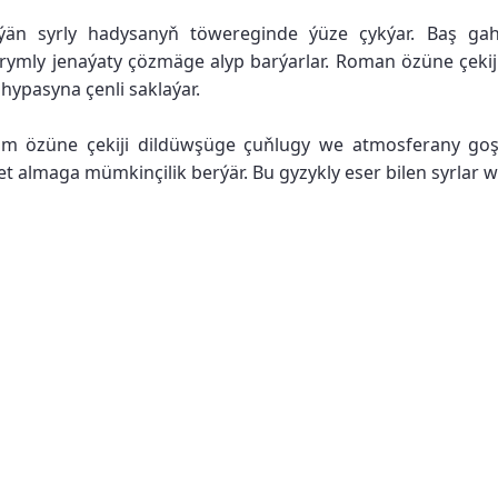
dýän syrly hadysanyň töwereginde ýüze çykýar. Baş gah
şyrymly jenaýaty çözmäge alyp barýarlar. Roman özüne çe
hypasyna çenli saklaýar.
ýäm özüne çekiji dildüwşüge çuňlugy we atmosferany goş
t almaga mümkinçilik berýär. Bu gyzykly eser bilen syrlar