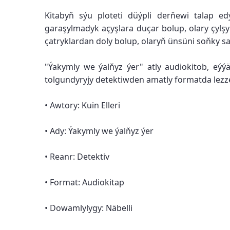
Kitabyň sýu ploteti düýpli derňewi talap e
garaşylmadyk açyşlara duçar bolup, olary çyl
çatryklardan doly bolup, olaryň ünsüni soňky sa
"Ýakymly we ýalňyz ýer" atly audiokitob, eý
tolgundyryjy detektiwden amatly formatda lezze
• Awtory: Kuin Elleri
• Ady: Ýakymly we ýalňyz ýer
• Reanr: Detektiv
• Format: Audiokitap
• Dowamlylygy: Näbelli