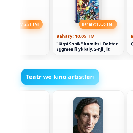
Bahasy: 2.51 TMT
Bahasy: 10.05 TMT
 2.51 TMT
Bahasy: 10.05 TMT
: Prolog
"Kirpi Sonik" komiksi. Doktor
Ç
Eggmeniň ykbaly. 2-nji jilt
T
Teatr we kino artistleri
Bogart