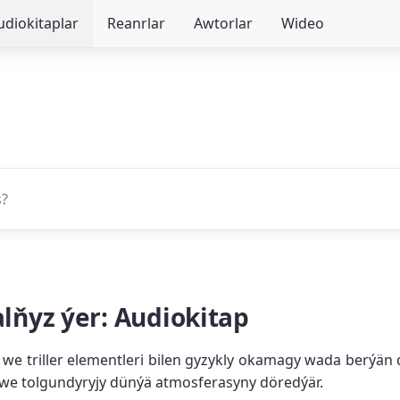
udiokitaplar
Reanrlar
Awtorlar
Wideo
alňyz ýer: Audiokitap
a we triller elementleri bilen gyzykly okamagy wada berýän 
y we tolgundyryjy dünýä atmosferasyny döredýär.