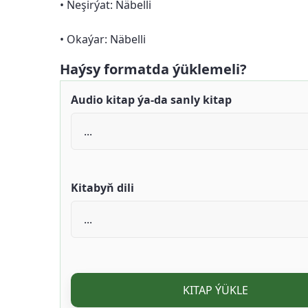
• Neşirýat: Näbelli
• Okaýar: Näbelli
Haýsy formatda ýüklemeli?
Audio kitap ýa-da sanly kitap
Kitabyň dili
KITAP ÝÜKLE