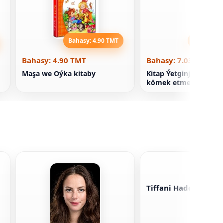
Bahasy: 4.90 TMT
Bahasy: 7
Bahasy: 4.90 TMT
Bahasy: 7.03 TMT
Maşa we Oýka kitaby
Kitap Ýetginjek gyza 
kömek etmeli
Tiffani Haddiş