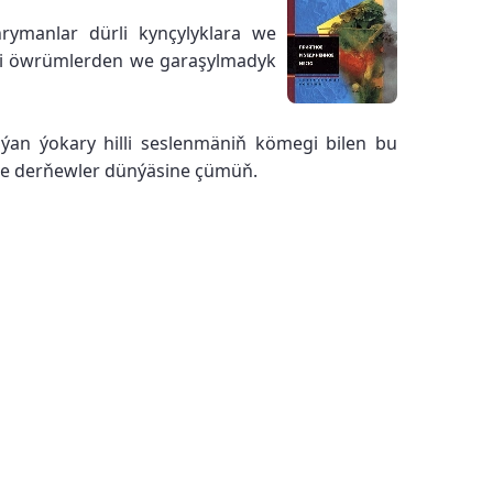
rymanlar dürli kynçylyklara we
kiji öwrümlerden we garaşylmadyk
ýan ýokary hilli seslenmäniň kömegi bilen bu
 we derňewler dünýäsine çümüň.