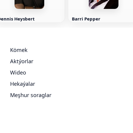
Dennis Heysbert
Barri Pepper
Kömek
Aktýorlar
Wideo
Hekaýalar
Meşhur soraglar