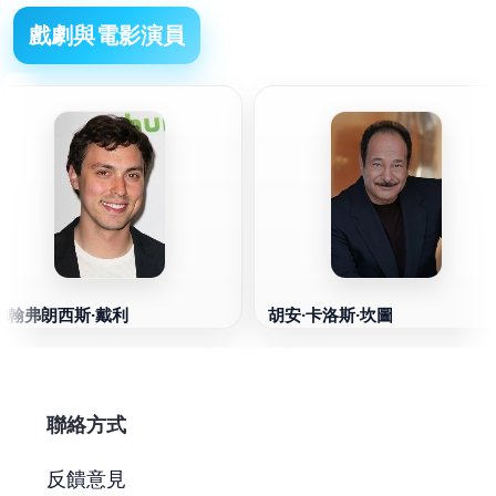
戲劇與電影演員
約翰弗朗西斯·戴利
胡安·卡洛斯·坎圖
聯絡方式
反饋意見