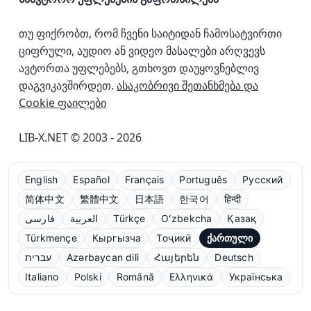
თუ ფიქრობთ, რომ ჩვენი საიტიდან ჩამოსატვირთი
ციფრული, აუდიო ან ვიდეო მასალები არღვევს
ავტორთა უფლებებს, გთხოვთ დაუყოვნებლივ
დაგვიკავშირდეთ.
ასაკობრივი შეთანხმება და
Cookie ფაილები
LIB-X.NET © 2003 - 2026
English
Español
Français
Português
Русский
简体中文
繁體中文
日本語
한국어
हिन्दी
فارسی
العربية
Türkçe
Oʻzbekcha
Қазақ
Türkmençe
Кыргызча
Тоҷикӣ
ქართული
עברית
Azərbaycan dili
Հայերեն
Deutsch
Italiano
Polski
Română
Ελληνικά
Українська