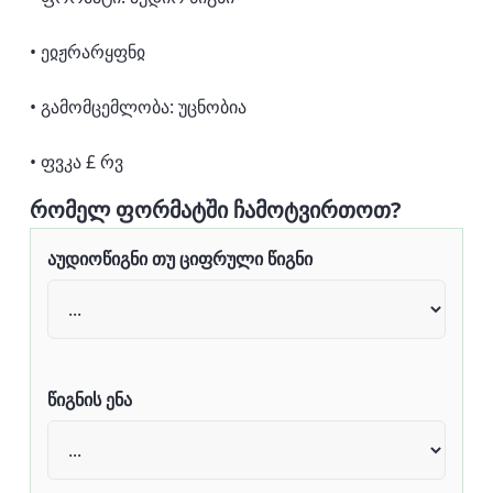
• ეჲჟრარყფნჲ
• გამომცემლობა: უცნობია
• ფვკა £ რვ
რომელ ფორმატში ჩამოტვირთოთ?
აუდიოწიგნი თუ ციფრული წიგნი
წიგნის ენა