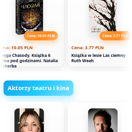
Cena: 10.05 PLN
Cena: 3.77 PLN
ena: 10.05 PLN
Cena: 3.77 PLN
sięga Chasody. Książka 6
Książka w lesie Las ciemny
itwa pod godzinami. Natalia
Ruth Weah
hcherba
Aktorzy teatru i kina