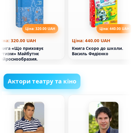
Ціна: 320.00 UAH
Ціна: 440.00 UAH
Ціна: 320.00 UAH
Ціна: 440.00 UAH
Книга «Що приховує
Книга Скоро до школи.
аутизм» Майбутнє
Василь Федієнко
нейроснообразия.
Актори театру та кіно