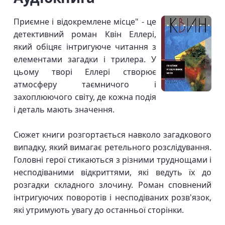
Приємне і відокремлене місце" - це
детективний роман Квін Еллері,
який обіцяє інтригуюче читання з
елементами загадки і трилера. У
цьому творі Еллері створює
атмосферу таємничого і
захоплюючого світу, де кожна подія
і деталь мають значення.
Сюжет книги розгортається навколо загадкового
випадку, який вимагає ретельного розслідування.
Головні герої стикаються з різними труднощами і
несподіваними відкриттями, які ведуть їх до
розгадки складного злочину. Роман сповнений
інтригуючих поворотів і несподіваних розв'язок,
які утримують увагу до останньої сторінки.