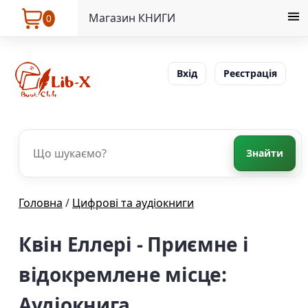
Магазин КНИГИ
0
Вхід
Реєстрація
Знайти
Головна
/
Цифрові та аудіокниги
Квін Еллері - Приємне і
відокремлене місце:
Аудіокнига