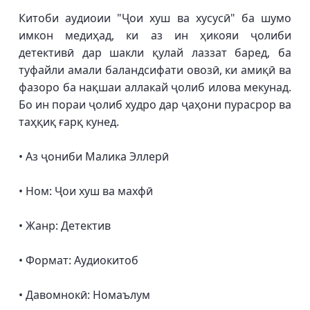
Китоби аудиоии "Ҷои хуш ва хусусӣ" ба шумо
имкон медиҳад, ки аз ин ҳикояи ҷолиби
детективӣ дар шакли қулай лаззат баред, ба
туфайли амали баландсифати овозӣ, ки амиқӣ ва
фазоро ба нақшаи аллакай ҷолиб илова мекунад.
Бо ин пораи ҷолиб худро дар ҷаҳони пурасрор ва
таҳқиқ ғарқ кунед.
• Аз ҷониби Малика Эллерӣ
• Ном: Ҷои хуш ва махфӣ
• Жанр: Детектив
• Формат: Аудиокитоб
• Давомнокӣ: Номаълум