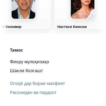
Тит Веливер
Настася Кински
Тамос
Фикру мулоҳизаҳо
Шакли бозгашт
Огоҳӣ дар бораи махфият
Расонидан ва пардохт