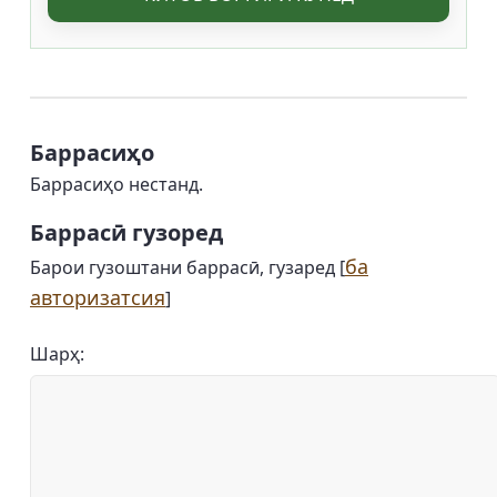
Баррасиҳо
Баррасиҳо нестанд.
Баррасӣ гузоред
ба
Барои гузоштани баррасӣ, гузаред [
авторизатсия
]
Шарҳ: