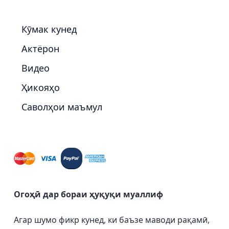
Кӯмак кунед
Актёрон
Видео
Ҳикояҳо
Саволҳои маъмул
Огоҳӣ дар бораи ҳуқуқи муаллиф
Агар шумо фикр кунед, ки баъзе маводи рақамӣ,