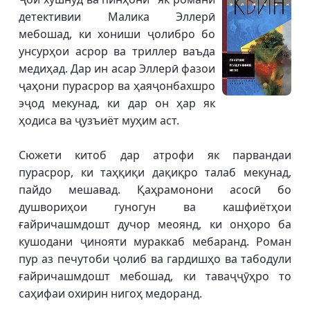
детективии Малика Эллерӣ
мебошад, ки хониши ҷолибро бо
унсурҳои асрор ва триллер ваъда
медиҳад. Дар ин асар Эллерӣ фазои
ҷаҳони пурасрор ва ҳаяҷонбахшро
эҷод мекунад, ки дар он ҳар як
ҳодиса ва ҷузъиёт муҳим аст.
Сюжети китоб дар атрофи як парвандаи
пурасрор, ки таҳқиқи дақиқро талаб мекунад,
пайдо мешавад. Қаҳрамонони асосӣ бо
душвориҳои гуногун ва кашфиётҳои
ғайричашмдошт дучор меоянд, ки онҳоро ба
кушодани ҷинояти мураккаб мебаранд. Роман
пур аз печутоби ҷолиб ва гардишҳо ва табодули
ғайричашмдошт мебошад, ки таваҷҷӯҳро то
саҳифаи охирин нигоҳ медоранд.