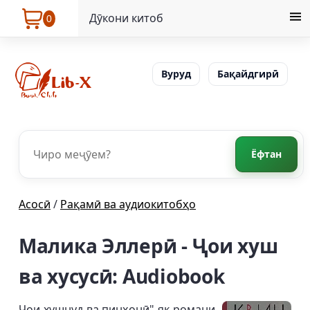
Дӯкони китоб
0
Вуруд
Бақайдгирӣ
Ёфтан
Асосӣ
/
Рақамӣ ва аудиокитобҳо
Малика Эллерӣ - Ҷои хуш
ва хусусӣ: Audiobook
Ҷои хушнуд ва пинҳонӣ" як романи