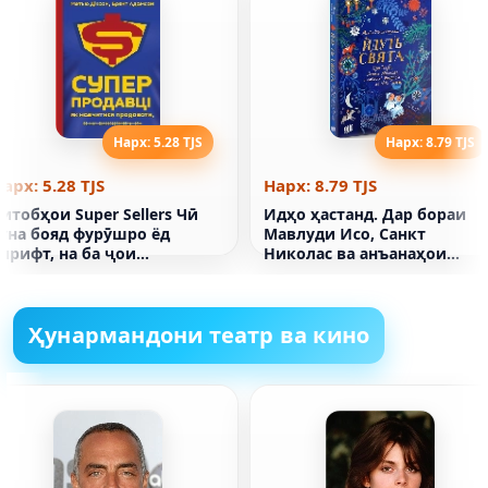
Нарх: 5.28 TJS
Нарх: 8.79 TJS
арх: 5.28 TJS
Нарх: 8.79 TJS
итобҳои Super Sellers Чӣ
Идҳо ҳастанд. Дар бораи
гуна бояд фурӯшро ёд
Мавлуди Исо, Санкт
ирифт, на ба ҷои
Николас ва анъанаҳои
фурӯхтани Матто Диксон
солинавӣ дар ҷаҳон
Брент Адамсон
Ҳунармандони театр ва кино