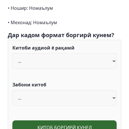
• Ношир: Номаълум
• Мехонад: Номаълум
Дар кадом формат боргирӣ кунем?
Китоби аудиоӣ ё рақамӣ
Забони китоб
КИТОБ БОРГИРӢ КУНЕД