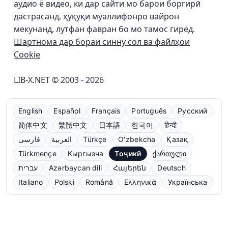
аудио ё видео, ки дар сайти мо барои боргирӣ
дастрасанд, ҳуқуқи муаллифонро вайрон
мекунанд, лутфан фавран бо мо тамос гиред.
Шартнома дар бораи синну сол ва файлҳои
Cookie
LIB-X.NET © 2003 - 2026
English
Español
Français
Português
Русский
简体中文
繁體中文
日本語
한국어
हिन्दी
فارسی
العربية
Türkçe
Oʻzbekcha
Қазақ
Türkmençe
Кыргызча
Тоҷикӣ
ქართული
עברית
Azərbaycan dili
Հայերեն
Deutsch
Italiano
Polski
Română
Ελληνικά
Українська