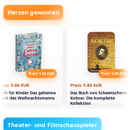
Herzen gewinnen
Preis: 5.06 EUR
Preis: 5.80 EUR
reis: 5.06 EUR
Preis: 5.80 EUR
uch für Kinder Das geheime
Das Buch von Schewtschenko
Werk des Weihnachtsmanns
Kobzar. Die komplette
Kollektion
Theater- und Filmschauspieler