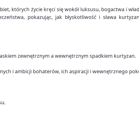
obiet, których życie kręci się wokół luksusu, bogactwa i wła
łeczeństwa, pokazując, jak błyskotliwość i sława kurtyz
 blaskiem zewnętrznym a wewnętrznym spadkiem kurtyzan.
nych i ambicji bohaterów, ich aspiracji i wewnętrznego pok
su.