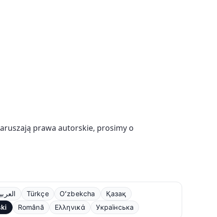
naruszają prawa autorskie, prosimy o
العربي
Türkçe
Oʻzbekcha
Қазақ
ski
Română
Ελληνικά
Українська