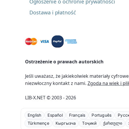
Ogłoszenie o ochronie prywatności
Dostawa i płatność
Ostrzeżenie o prawach autorskich
Jeśli uważasz, że jakiekolwiek materiały cyfro
niezwłoczny kontakt z nami.
Zgoda na wiek i pli
LIB-X.NET © 2003 - 2026
English
Español
Français
Português
Русс
Türkmençe
Кыргызча
Тоҷикӣ
ქართული