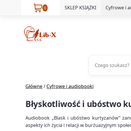
SKLEP KSIĄŻKI
Cyfrowe i 
0
Główne
/
Cyfrowe i audiobooki
Błyskotliwość i ubóstwo k
Audiobook „Blask i ubóstwo kurtyzanów” zanu
aspekty ich życia i relacji w burżuazyjnym społe