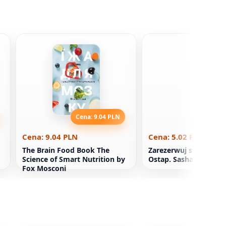
Cena: 9.04 PLN
Cena: 5
Cena: 9.04 PLN
Cena: 5.02 PLN
The Brain Food Book The
Zarezerwuj sto kwiat
Science of Smart Nutrition by
Ostap. Sasha Derman
Fox Mosconi