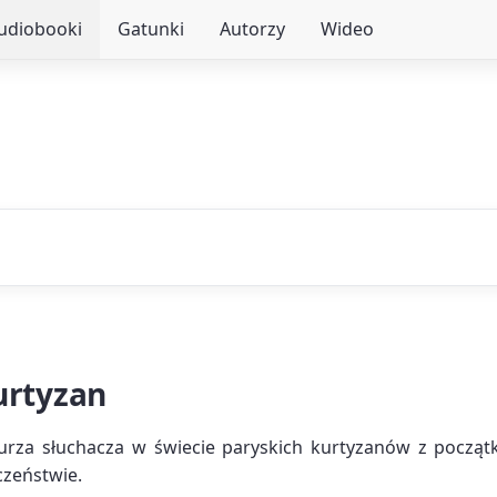
audiobooki
Gatunki
Autorzy
Wideo
urtyzan
rza słuchacza w świecie paryskich kurtyzanów z początk
czeństwie.