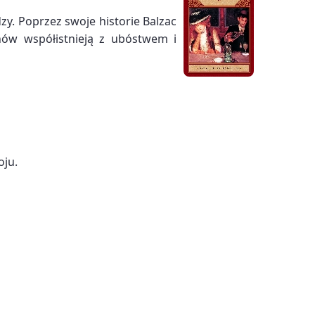
dzy. Poprzez swoje historie Balzac
anów współistnieją z ubóstwem i
oju.