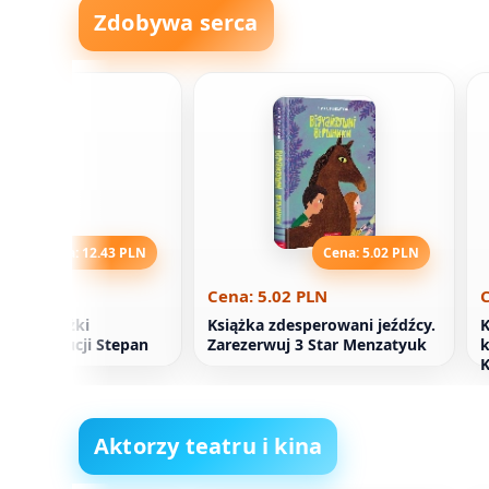
Zdobywa serca
Cena: 12.43 PLN
Cena: 5.02 PLN
2.43 PLN
Cena: 5.02 PLN
C
ywy książki
Książka zdesperowani jeźdźcy.
K
iej rewolucji Stepan
Zarezerwuj 3 Star Menzatyuk
k
K
Aktorzy teatru i kina