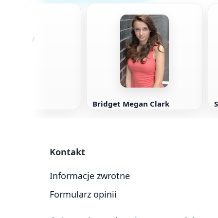
r Connelly
Bridget Megan Clark
Kontakt
Informacje zwrotne
Formularz opinii