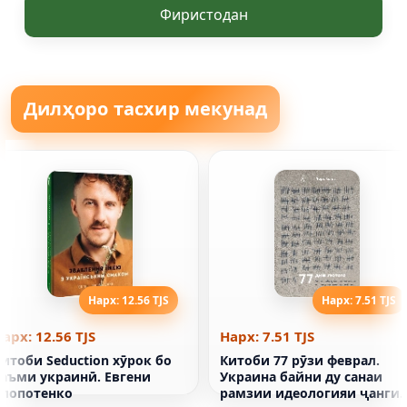
Фиристодан
Дилҳоро тасхир мекунад
Нарх: 12.56 TJS
Нарх: 7.51 TJS
арх: 12.56 TJS
Нарх: 7.51 TJS
итоби Seduction хӯрок бо
Китоби 77 рӯзи феврал.
таъми украинӣ. Евгени
Украина байни ду санаи
Клопотенко
рамзии идеологияи ҷанги