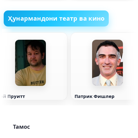
Русия. Хабарнигорон
(мулоим)
Ҳунармандони театр ва кино
Рэй Пруитт
Патрик Фишлер
Тамос