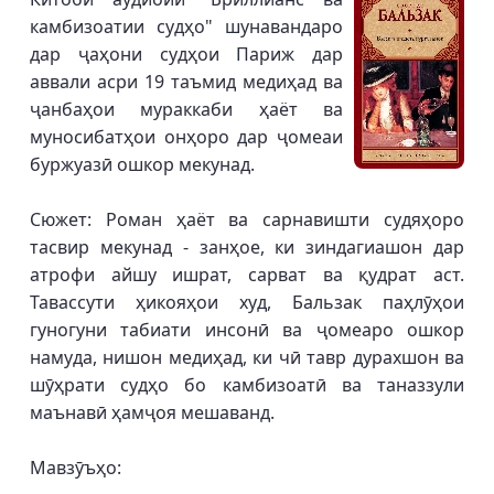
камбизоатии судҳо" шунавандаро
дар ҷаҳони судҳои Париж дар
аввали асри 19 таъмид медиҳад ва
ҷанбаҳои мураккаби ҳаёт ва
муносибатҳои онҳоро дар ҷомеаи
буржуазӣ ошкор мекунад.
Сюжет: Роман ҳаёт ва сарнавишти судяҳоро
тасвир мекунад - занҳое, ки зиндагиашон дар
атрофи айшу ишрат, сарват ва қудрат аст.
Тавассути ҳикояҳои худ, Бальзак паҳлӯҳои
гуногуни табиати инсонӣ ва ҷомеаро ошкор
намуда, нишон медиҳад, ки чӣ тавр дурахшон ва
шӯҳрати судҳо бо камбизоатӣ ва таназзули
маънавӣ ҳамҷоя мешаванд.
Мавзӯъҳо: