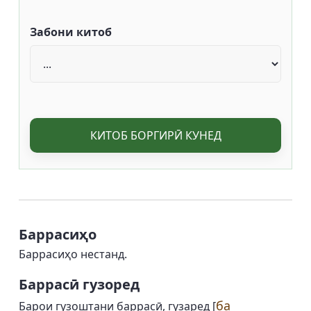
Забони китоб
КИТОБ БОРГИРӢ КУНЕД
Баррасиҳо
Баррасиҳо нестанд.
Баррасӣ гузоред
ба
Барои гузоштани баррасӣ, гузаред [