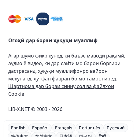
Огоҳӣ дар бораи ҳуқуқи муаллиф
Агар шумо фикр кунед, ки баъзе маводи рақамӣ,
аудио ё видео, ки дар сайти мо барои боргирӣ
дастрасанд, ҳуқуқи муаллифонро вайрон
мекунанд, лутфан фавран бо мо тамос гиред.
Шартнома дар бораи синну сол ва файлҳои
Cookie
LIB-X.NET © 2003 - 2026
English
Español
Français
Português
Русский
简体中文
繁體中文
日本語
한국어
हिन्दी