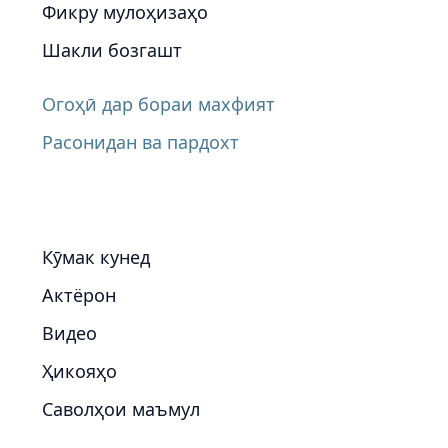
Фикру мулоҳизаҳо
Шакли бозгашт
Огоҳӣ дар бораи махфият
Расонидан ва пардохт
Кӯмак кунед
Актёрон
Видео
Ҳикояҳо
Саволҳои маъмул