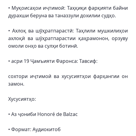
• Муқоисаҳои иҷтимоӣ: Таҳқиқи фарқияти байни
дурахши беруна ва таназзули дохилии судҳо.
• Ахлоқ ва шӯҳратпарастӣ: Таҳлили мушкилиҳои
ахлоқӣ ва шӯҳратпарастии қаҳрамонон, орзуву
омоли онҳо ва сулҳи ботинӣ.
• асри 19 Ҷамъияти Фаронса: Тавсиф:
сохтори иҷтимоӣ ва хусусиятҳои фарҳангии он
замон.
Хусусиятҳо:
• Аз ҷониби Honoré de Balzac
• Формат: Аудиокитоб