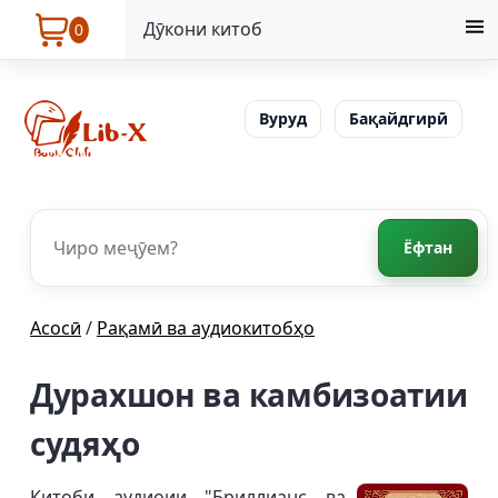
Дӯкони китоб
0
Вуруд
Бақайдгирӣ
Ёфтан
Асосӣ
/
Рақамӣ ва аудиокитобҳо
Дурахшон ва камбизоатии
судяҳо
Китоби аудиоии "Бриллианс ва