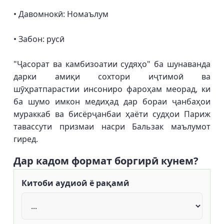
• Давомнокӣ: Номаълум
• Забон: русӣ
"Ҷасорат ва камбизоатии судяҳо" ба шунаванда
дарки амиқи сохтори иҷтимоӣ ва
шӯҳратпарастии инсониро фароҳам меорад, ки
ба шумо имкон медиҳад дар бораи ҷанбаҳои
мураккаб ва бисёрҷанбаи ҳаёти судҳои Париж
тавассути призмаи насри Бальзак маълумот
гиред.
Дар кадом формат боргирӣ кунем?
Китоби аудиоӣ ё рақамӣ