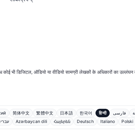
ोई भी डिजिटल, ऑडियो या वीडियो सामग्री लेखकों के अधिकारों का उल्लंघन करत
кий
简体中文
繁體中文
日本語
한국어
हिन्दी
فارسی
ة
עברי
Azərbaycan dili
Հայերեն
Deutsch
Italiano
Polski