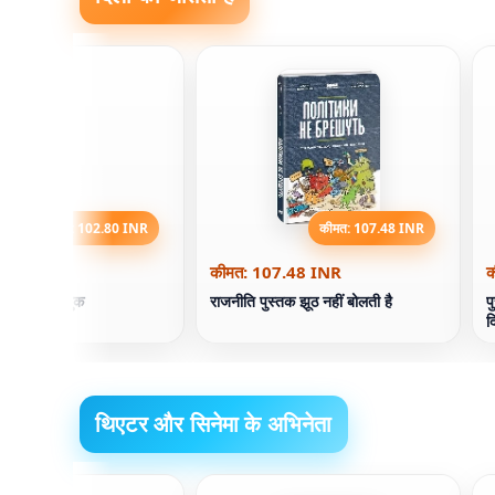
कीमत: 102.80 INR
कीमत: 107.48 INR
2.80 INR
कीमत: 107.48 INR
क
वहन। द बिग बुक
राजनीति पुस्तक झूठ नहीं बोलती है
प
द
थिएटर और सिनेमा के अभिनेता