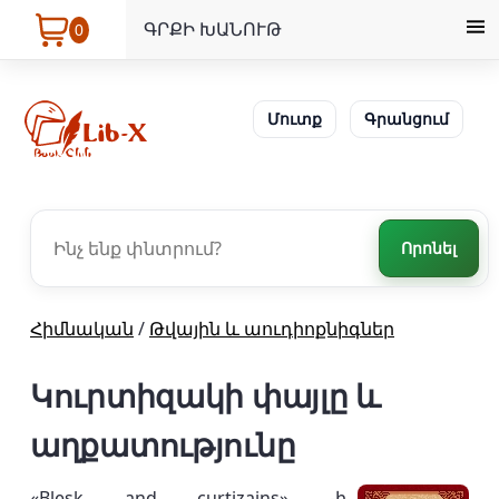
ԳՐՔԻ ԽԱՆՈՒԹ
0
Մուտք
Գրանցում
Որոնել
Հիմնական
/
Թվային և աուդիոքնիգներ
Կուրտիզակի փայլը և
աղքատությունը
«Blesk and curtizains» -ի