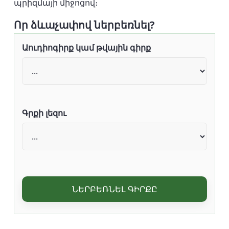
պրիզմայի միջոցով։
Որ ձևաչափով ներբեռնել?
Աուդիոգիրք կամ թվային գիրք
Գրքի լեզու
ՆԵՐԲԵՌՆԵԼ ԳԻՐՔԸ