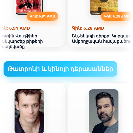
Գին: 6.91 AMD
Գին: 6.28 AMD
Գին: 6.91 AMD
Գին: 6.28 AMD
Կեթրին Վուդֆինի
Շևչենկոյի գիրքը։ Կոբզար։
թանկարժեք թիթեռի
Ամբողջական հավաքածու
առեղծվածը
Թատրոնի և կինոյի դերասաններ