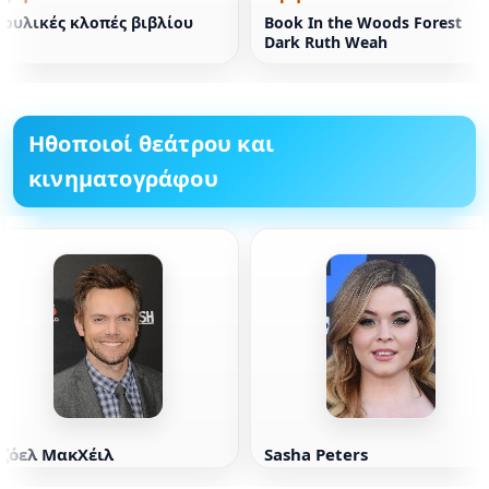
Θρυλικές κλοπές βιβλίου
Book In the Woods Forest
Dark Ruth Weah
Ηθοποιοί θεάτρου και
κινηματογράφου
Τζόελ ΜακΧέιλ
Sasha Peters