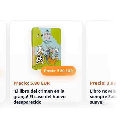
Precio: 5.80 EUR
Precio: 3
Precio: 5.80 EUR
Precio: 3.02 EUR
¡El libro del crimen en la
Libro novela Te querr
granja! El caso del huevo
siempre Sara Gio (Por
desaparecido
suave)