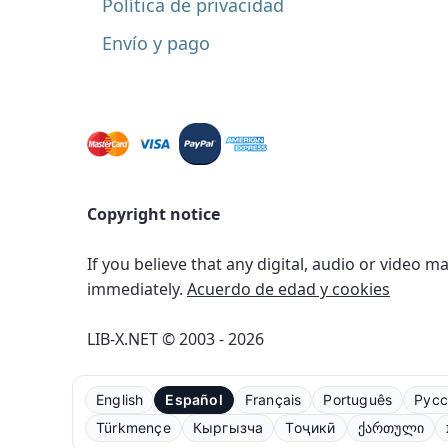
Política de privacidad
Envío y pago
Copyright notice
If you believe that any digital, audio or video m
immediately.
Acuerdo de edad y cookies
LIB-X.NET © 2003 - 2026
English
Español
Français
Português
Русс
Türkmençe
Кыргызча
Тоҷикӣ
ქართული