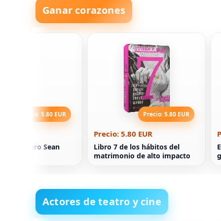
Ganar corazones
Precio: 5.80 EUR
Precio: 5.80 EUR
5.80 EUR
Precio: 5.80 EUR
P
n del librero Sean
Libro 7 de los hábitos del
E
matrimonio de alto impacto
g
Actores de teatro y cine