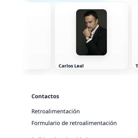
rtnett
Carlos Leal
T
Contactos
Retroalimentación
Formulario de retroalimentación