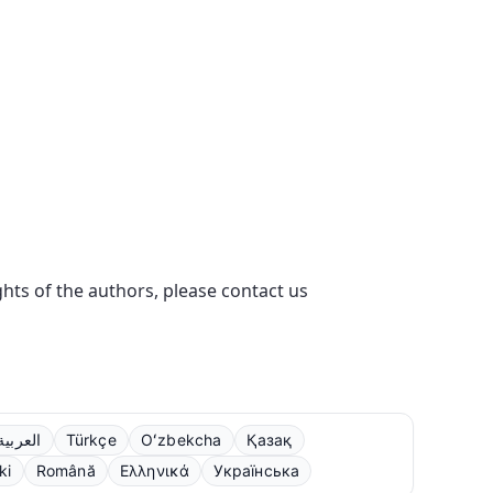
ights of the authors, please contact us
العربية
Türkçe
Oʻzbekcha
Қазақ
ki
Română
Ελληνικά
Українська