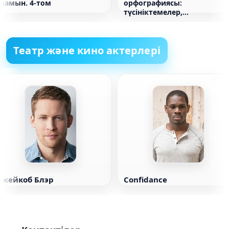
аламын. 4-том
орфографиясы:
түсініктемелер,
тапсырмалар және
жаттығулар. 5-11 сынып
Театр және кино актерлері
Джейкоб Блэр
Confidance