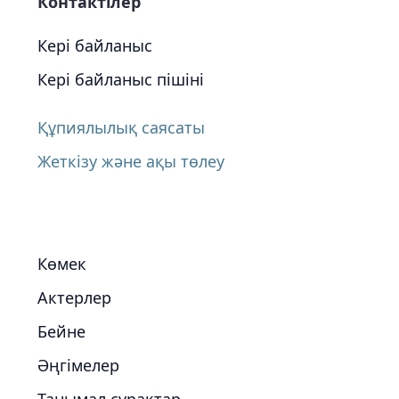
Контактілер
Кері байланыс
Кері байланыс пішіні
Құпиялылық саясаты
Жеткізу және ақы төлеу
Көмек
Актерлер
Бейне
Әңгімелер