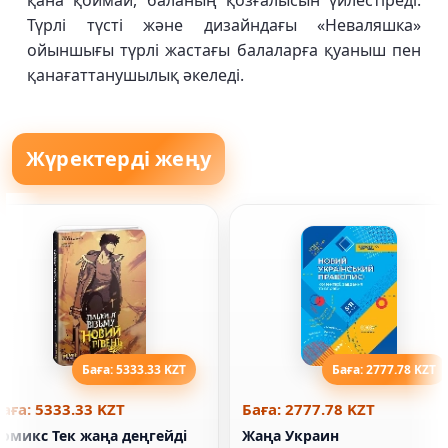
қана қоймай, баланың қозғалысын үйлестіреді.
Түрлі түсті және дизайндағы «Неваляшка»
ойыншығы түрлі жастағы балаларға қуаныш пен
қанағаттанушылық әкеледі.
Жүректерді жеңу
Баға: 5333.33 KZT
Баға: 2777.78 KZT
аға: 5333.33 KZT
Баға: 2777.78 KZT
Комикс Тек жаңа деңгейді
Жаңа Украин