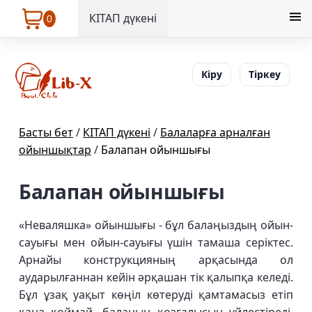
КІТАП дүкені
0
Кіру
Тіркеу
Басты бет
/
КІТАП дүкені
/
Балаларға арналған
ойыншықтар
/
Балапан ойыншығы
Балапан ойыншығы
«Неваляшка» ойыншығы - бұл балаңыздың ойын-
сауығы мен ойын-сауығы үшін тамаша серіктес.
Арнайы конструкцияның арқасында ол
аударылғаннан кейін әрқашан тік қалыпқа келеді.
Бұл ұзақ уақыт көңіл көтеруді қамтамасыз етіп