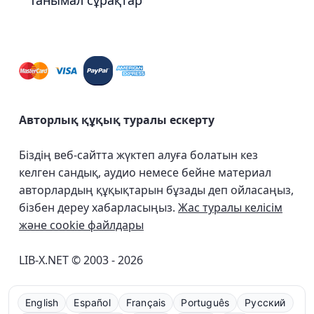
Танымал сұрақтар
Авторлық құқық туралы ескерту
Біздің веб-сайтта жүктеп алуға болатын кез
келген сандық, аудио немесе бейне материал
авторлардың құқықтарын бұзады деп ойласаңыз,
бізбен дереу хабарласыңыз.
Жас туралы келісім
және cookie файлдары
LIB-X.NET © 2003 - 2026
English
Español
Français
Português
Русский