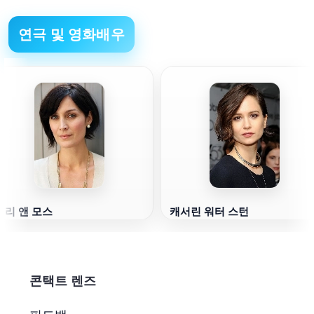
연극 및 영화배우
캐리 앤 모스
캐서린 워터 스턴
콘택트 렌즈