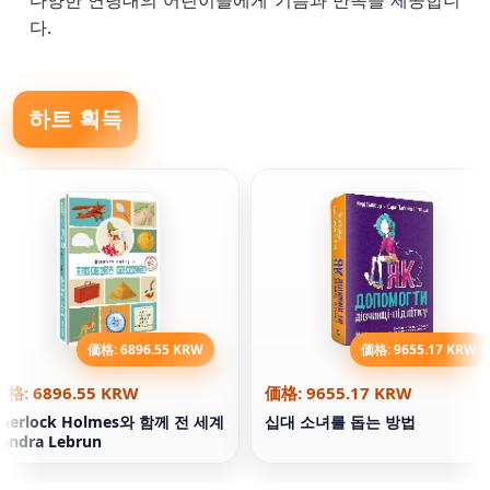
다양한 연령대의 어린이들에게 기쁨과 만족을 제공합니
다.
하트 획득
価格: 6896.55 KRW
価格: 9655.17 KRW
価格: 6896.55 KRW
価格: 9655.17 KRW
Sherlock Holmes와 함께 전 세계
십대 소녀를 돕는 방법
andra Lebrun