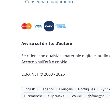
Consegna e pagamento
Avviso sul diritto d'autore
Se ritieni che qualsiasi materiale digitale, audio
Accordo sull'età e cookie
LIB-X.NET © 2003 - 2026
English
Español
Français
Português
Русс
Türkmençe
Кыргызча
Тоҷикӣ
ქართული