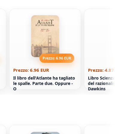
Prezzo: 6.96 EUR
Prezzo: 4
Prezzo: 6.96 EUR
Prezzo: 4.87 EUR
Il libro dell'Atlante ha tagliato
Libro Scienza per l'an
le spalle. Parte due. Oppure -
del razionalista Richa
O
Dawkins