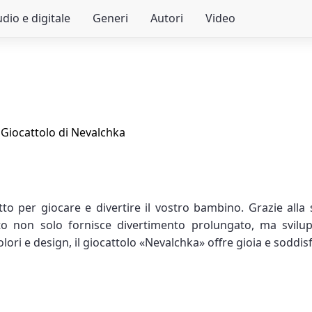
dio e digitale
Generi
Autori
Video
/
Giocattolo di Nevalchka
to per giocare e divertire il vostro bambino. Grazie alla 
to non solo fornisce divertimento prolungato, ma svilu
ori e design, il giocattolo «Nevalchka» offre gioia e soddis