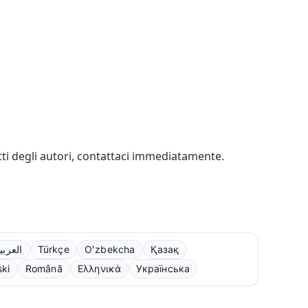
ritti degli autori, contattaci immediatamente.
العربي
Türkçe
Oʻzbekcha
Қазақ
ski
Română
Ελληνικά
Українська