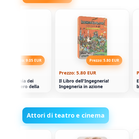
Prezzo: 9.05 EUR
Prezzo: 5.80 EUR
9.05 EUR
Prezzo: 5.80 EUR
P
ll'Accademia dei
Il Libro dell'Ingegneria!
E
ri. Il mistero della
Ingegneria in azione
b
. Libro 1
Attori di teatro e cinema