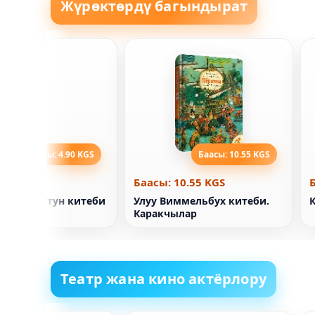
Жүрөктөрдү багындырат
Баасы: 4.90 KGS
Баасы: 10.55 KGS
4.90 KGS
Баасы: 10.55 KGS
енен Ойктун китеби
Улуу Виммельбух китеби.
Каракчылар
Театр жана кино актёрлору