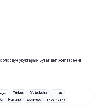
торлордун укуктарын бузат деп эсептесеңиз,
العربي
Türkçe
Oʻzbekcha
Қазақ
ki
Română
Ελληνικά
Українська