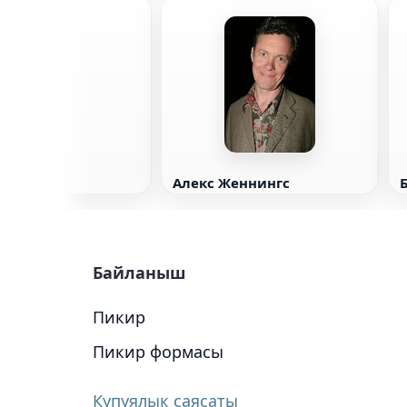
иро
Алекс Женнингс
Байланыш
Пикир
Пикир формасы
Купуялык саясаты