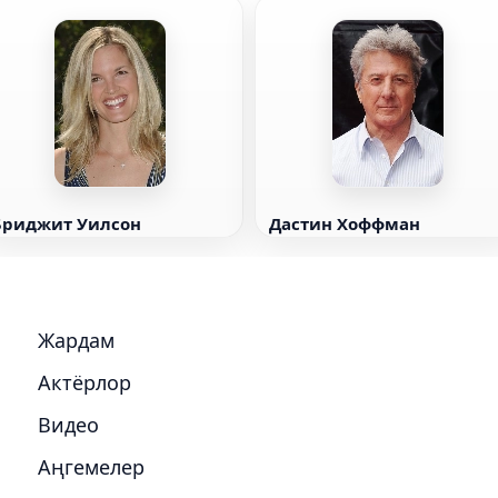
Бриджит Уилсон
Дастин Хоффман
Жардам
Актёрлор
Видео
Аңгемелер