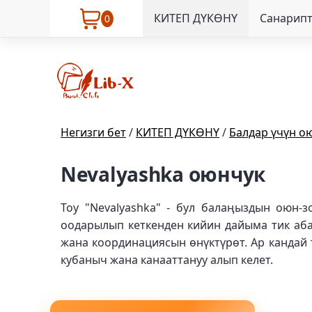
КИТЕП ДҮКӨНҮ
Санарипт
0
Негизги бет
/
КИТЕП ДҮКӨНҮ
/
Балдар үчүн о
Nevalyashka оюнчук
Toy "Nevalyashka" - бул балаңыздын оюн-з
оодарылып кеткенден кийин дайыма тик абал
жана координациясын өнүктүрөт. Ар кандай 
кубаныч жана канааттануу алып келет.