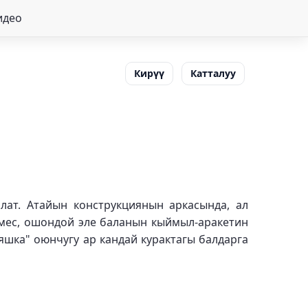
идео
Кирүү
Катталуу
алат. Атайын конструкциянын аркасында, ал
 эмес, ошондой эле баланын кыймыл-аракетин
яшка" оюнчугу ар кандай курактагы балдарга