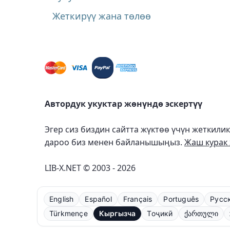
Жеткирүү жана төлөө
Автордук укуктар жөнүндө эскертүү
Эгер сиз биздин сайтта жүктөө үчүн жеткили
дароо биз менен байланышыңыз.
Жаш курак 
LIB-X.NET © 2003 - 2026
English
Español
Français
Português
Русс
Türkmençe
Кыргызча
Тоҷикӣ
ქართული