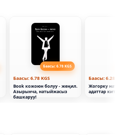
Баасы: 6.78 KGS
Баасы: 6
Баасы: 6.78 KGS
Баасы: 6.28 KGS
Book кожоюн болуу - жеңил.
Жогорку натыйжалуу
Азырынча, натыйжасыз
адаттар китеби
башкаруу!