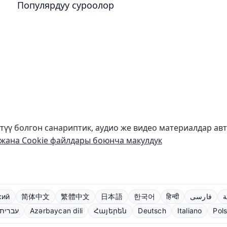
Популярдуу суроолор
ктүү болгон санариптик, аудио же видео материалдар ав
жана Cookie файлдары боюнча макулдук
кий
简体中文
繁體中文
日本語
한국어
हिन्दी
فارسی
ة
עברית
Azərbaycan dili
Հայերեն
Deutsch
Italiano
Pols