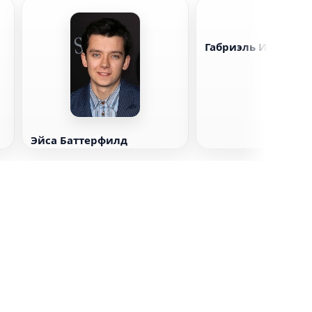
Габриэль Иглесиас
Эйса Баттерфилд