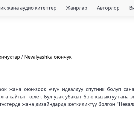
ик жана аудио китептер
Жанрлар
Авторлор
В
юнчуктар
/
Nevalyashka оюнчук
оок жана оюн-зоок үчүн идеалдуу спутник болуп сан
га кайтып келет. Бул узак убакыт бою кызыктуу гана
түстөрдө жана дизайндарда жеткиликтүү болгон "Невал