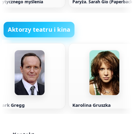
rytycznego myślenia
Paryża. Sarah Gio (Paperback
Aktorzy teatru i kina
Clark Gregg
Karolina Gruszka