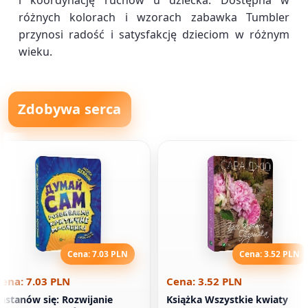
i koordynację ruchów u dziecka. Dostępna w
różnych kolorach i wzorach zabawka Tumbler
przynosi radość i satysfakcję dzieciom w różnym
wieku.
Zdobywa serca
Cena: 7.03 PLN
Cena: 3.52 PLN
ena: 7.03 PLN
Cena: 3.52 PLN
astanów się: Rozwijanie
Książka Wszystkie kwiaty