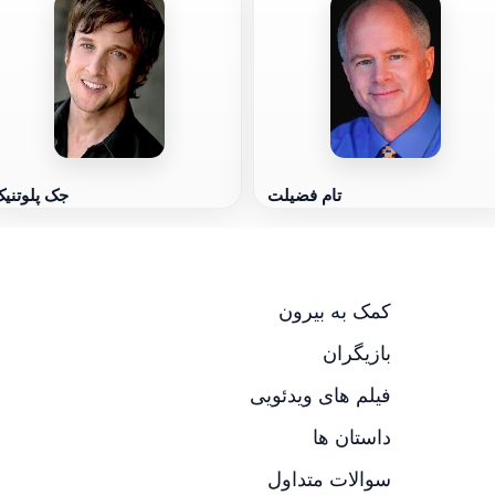
تام فضیلت
جک پلوتنی
کمک به بیرون
بازیگران
فیلم های ویدئویی
داستان ها
سوالات متداول