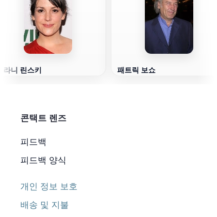
멜라니 린스키
패트릭 보쇼
콘택트 렌즈
피드백
피드백 양식
개인 정보 보호
배송 및 지불