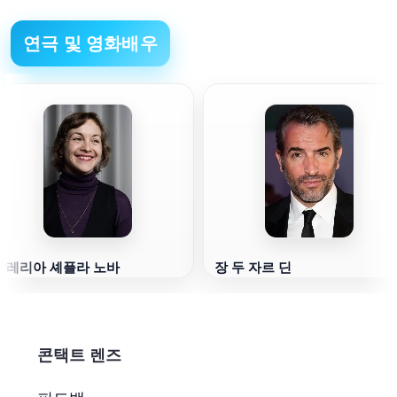
연극 및 영화배우
발레리아 셰플라 노바
장 두 자르 딘
콘택트 렌즈