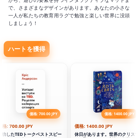
から、遊びの要素を持つインタラクティブなマットま
で、さまざまなデザインがあります。あなたの小さな
一人が私たちの教育用ラグで勉強と楽しい世界に没頭
しましょう！
ハートを獲得
価格: 700.00 JPY
価格: 1400.00 JPY
価格: 700.00 JPY
価格: 1400.00 JPY
成功したTEDトークベストスピー
休日があります。世界のクリス