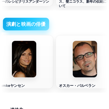
カーのレシピクリスアンダーソン
ス、聖ニコラス、新年の伝統に
いて
演劇と映画の俳優
Famkeヤンセン
オスカー・バルベラン