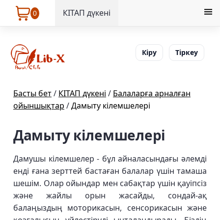
КІТАП дүкені
0
Кіру
Тіркеу
Басты бет
/
КІТАП дүкені
/
Балаларға арналған
ойыншықтар
/
Дамыту кілемшелері
Дамыту кілемшелері
Дамушы кілемшелер - бұл айналасындағы әлемді
енді ғана зерттей бастаған балалар үшін тамаша
шешім. Олар ойындар мен сабақтар үшін қауіпсіз
және жайлы орын жасайды, сондай-ақ
балаңыздың моторикасын, сенсорикасын және