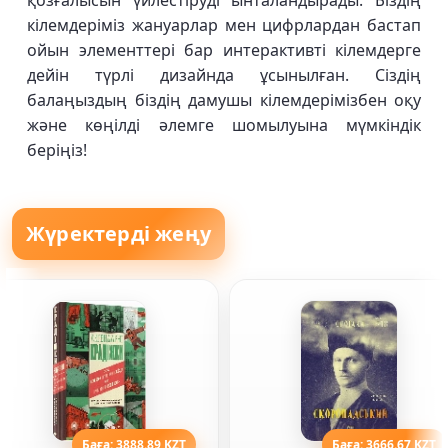
қозғалысын үйлестіруді ынталандырады. Біздің
кілемдеріміз жануарлар мен цифрлардан бастап
ойын элементтері бар интерактивті кілемдерге
дейін түрлі дизайнда ұсынылған. Сіздің
балаңыздың біздің дамушы кілемдерімізбен оқу
және көңілді әлемге шомылуына мүмкіндік
беріңіз!
Жүректерді жеңу
Баға: 3888.89 KZT
Баға: 3666.67 KZT