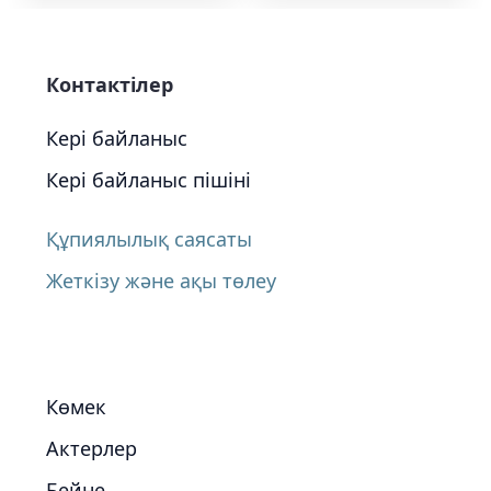
Контактілер
Кері байланыс
Кері байланыс пішіні
Құпиялылық саясаты
Жеткізу және ақы төлеу
Көмек
Актерлер
Бейне