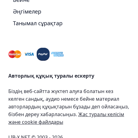
Әңгімелер
Танымал сұрақтар
Авторлық құқық туралы ескерту
Біздің веб-сайтта жүктеп алуға болатын кез
келген сандық, аудио немесе бейне материал
авторлардың құқықтарын бұзады деп ойласаңыз,
бізбен дереу хабарласыңыз.
Жас туралы келісім
және cookie файлдары
LIB-X.NET © 2003 - 2026