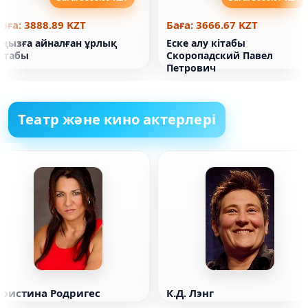
аға: 3888.89 KZT
Баға: 3666.67 KZT
Аңызға айналған ұрлық
Еске алу кітабы
кітабы
Скоропадский Павел
Петрович
Театр және кино актерлері
Кристина Родригес
К.Д. Лэнг