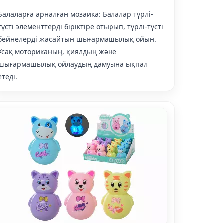
Балаларға арналған мозаика: Балалар түрлі-
түсті элементтерді біріктіре отырып, түрлі-түсті
бейнелерді жасайтын шығармашылық ойын.
Ұсақ моториканың, қиялдың және
шығармашылық ойлаудың дамуына ықпал
етеді.