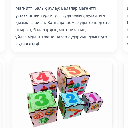
Магнитті балық аулау: Балалар магнитті
ұстағышпен түрлі-түсті суда балық аулайтын
қызықты ойын. Ваннада шомылуды көңілді ете
отырып, балалардың моторикасын,
үйлесімділігін және назар аударуын дамытуға
ықпал етеді.