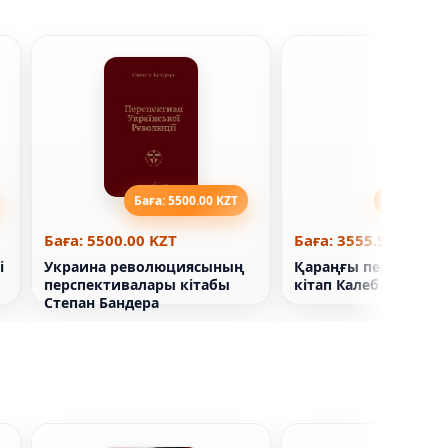
Баға: 5500.00 KZT
Баға: 3555
Баға: 5500.00 KZT
Баға: 3555.56 KZT
і
Украина революциясының
Қараңғы періште кіт
перспективалары кітабы
кітап Калеб Карр
Степан Бандера