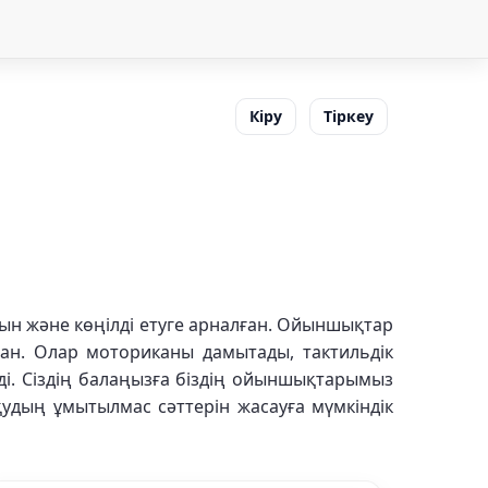
Кіру
Тіркеу
ын және көңілді етуге арналған. Ойыншықтар
ған. Олар моториканы дамытады, тактильдік
ді. Сіздің балаңызға біздің ойыншықтарымыз
удың ұмытылмас сәттерін жасауға мүмкіндік