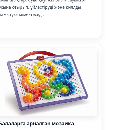
ұсына отырып, үйлестіруді және қиялды
дамытуға көмектеседі.
Балаларға арналған мозаика