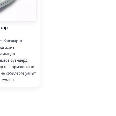
тар
л балаларға
уді және
дамытуға
емесе әуендерді
лар шығармашылық
не сәбилерге уақыт
ы мүмкін.