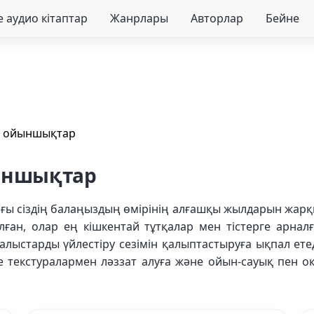
 аудио кітаптар
Жанрлары
Авторлар
Бейне
н ойыншықтар
йыншықтар
ғы сіздің балаңыздың өмірінің алғашқы жылдарын жарқ
лған, олар ең кішкентай тұтқалар мен тістерге арнал
алыстарды үйлестіру сезімін қалыптастыруға ықпал ете
текстуралармен ләззат алуға және ойын-сауық пен оқ