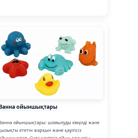
Ванна ойыншықтары
Ванна ойыншықтары: шомылуды көңілді және
қызықты ететін жарқын және қауіпсіз
ойыншықтар. Суда қауіпсіз ойын-сауықты