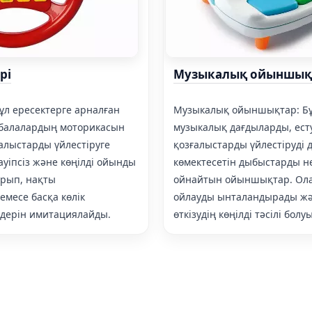
рі
Музыкалық ойыншық
Бұл ересектерге арналған
Музыкалық ойыншықтар: Бұ
балалардың моторикасын
музыкалық дағдыларды, ест
алыстарды үйлестіруге
қозғалыстарды үйлестіруді 
ауіпсіз және көңілді ойынды
көмектесетін дыбыстарды н
ырып, нақты
ойнайтын ойыншықтар. О
емесе басқа көлік
ойлауды ынталандырады жә
дерін имитациялайды.
өткізудің көңілді тәсілі болу