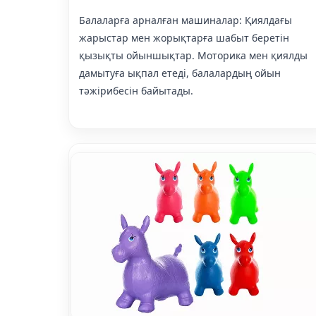
Балаларға арналған машиналар: Қиялдағы
жарыстар мен жорықтарға шабыт беретін
қызықты ойыншықтар. Моторика мен қиялды
дамытуға ықпал етеді, балалардың ойын
тәжірибесін байытады.