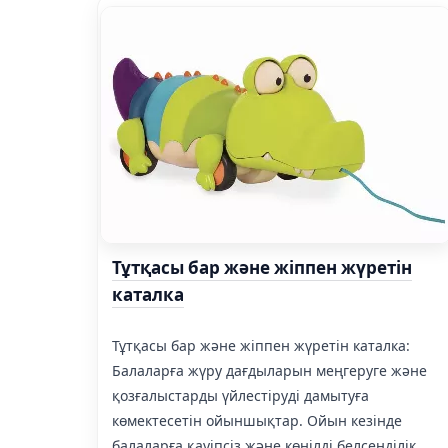
Тұтқасы бар және жіппен жүретін
каталка
Тұтқасы бар және жіппен жүретін каталка:
Балаларға жүру дағдыларын меңгеруге және
қозғалыстарды үйлестіруді дамытуға
көмектесетін ойыншықтар. Ойын кезінде
балаларға қауіпсіз және көңілді белсенділік