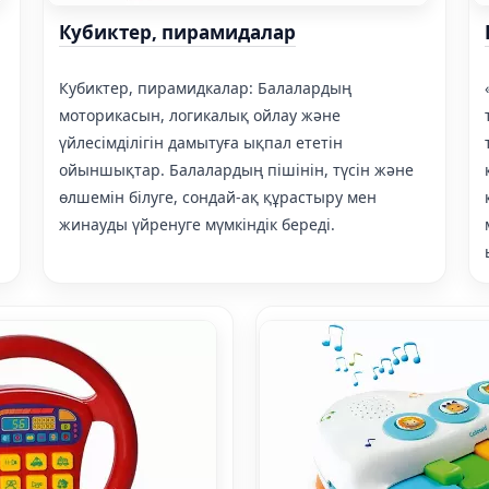
Кубиктер, пирамидалар
Кубиктер, пирамидкалар: Балалардың
моторикасын, логикалық ойлау және
үйлесімділігін дамытуға ықпал ететін
ойыншықтар. Балалардың пішінін, түсін және
өлшемін білуге, сондай-ақ құрастыру мен
жинауды үйренуге мүмкіндік береді.