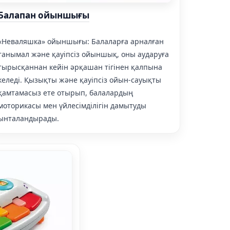
Балапан ойыншығы
«Неваляшка» ойыншығы: Балаларға арналған
танымал және қауіпсіз ойыншық, оны аударуға
тырысқаннан кейін әрқашан тігінен қалпына
келеді. Қызықты және қауіпсіз ойын-сауықты
қамтамасыз ете отырып, балалардың
моторикасы мен үйлесімділігін дамытуды
ынталандырады.