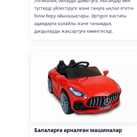
Логикалық ойлауды дамытуға, нысандар мен
түстерді үйлестіруге және тануға ықпал ететін
білім беру ойыншықтары. Әртүрлі жастағы
адамдарға қолайлы және танымдық
дағдыларды жақсартуға көмектеседі.
Балаларға арналған машиналар