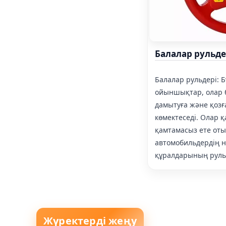
Балалар рульде
Балалар рульдері: 
ойыншықтар, олар 
дамытуға және қозғ
көмектеседі. Олар қ
қамтамасыз ете от
автомобильдердің н
құралдарының руль
Жүректерді жеңу