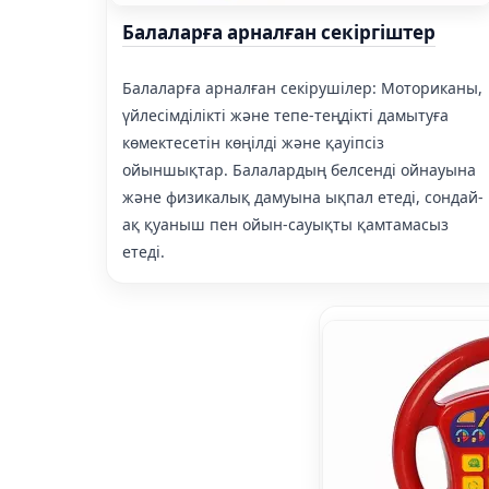
Балаларға арналған секіргіштер
Балаларға арналған секірушілер: Моториканы,
үйлесімділікті және тепе-теңдікті дамытуға
көмектесетін көңілді және қауіпсіз
ойыншықтар. Балалардың белсенді ойнауына
және физикалық дамуына ықпал етеді, сондай-
ақ қуаныш пен ойын-сауықты қамтамасыз
етеді.