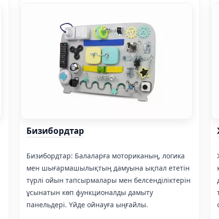
Бизибордтар
Бизибордтар: Балаларға моториканың, логика
мен шығармашылықтың дамуына ықпал ететін
түрлі ойын тапсырмалары мен белсенділіктерін
ұсынатын көп функционалды дамыту
панельдері. Үйде ойнауға ыңғайлы.