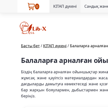
КІТАП дүкені
Сандық және
0
Басты бет
/
КІТАП дүкені
/
Балаларға арналға
Балаларға арналған о
Біздің балаларға арналған ойыншықтар жина
жұмсақ және қауіпсіз материалдардан жаса
дағдыларды дамытуға көмектеседі және қозғ
бар жарқын бояулармен, дыбыстармен және 
беріңіз.