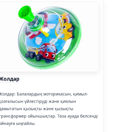
Жолдар
Жолдар: Балалардың моторикасын, қимыл-
қозғалысын үйлестіруді және қиялын
дамытатын қызықты және қызықты
трансформер ойыншықтар. Таза ауада белсенді
ойнауға ыңғайлы.