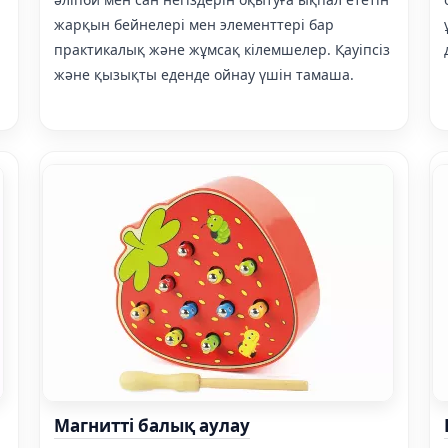
жарқын бейнелері мен элементтері бар
практикалық және жұмсақ кілемшелер. Қауіпсіз
және қызықты еденде ойнау үшін тамаша.
Магнитті балық аулау