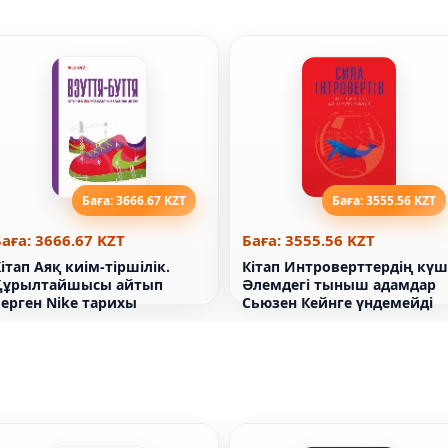
Баға: 3666.67 KZT
Баға: 3555.56 KZT
аға: 3666.67 KZT
Баға: 3555.56 KZT
ітап Аяқ киім-тіршілік.
Кітап Интроверттердің күш
Құрылтайшысы айтып
Әлемдегі тыныш адамдар
берген Nike тарихы
Сьюзен Кейнге үндемейді