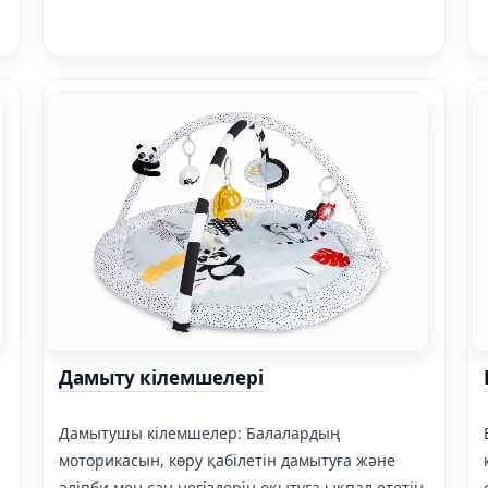
Дамыту кілемшелері
Дамытушы кілемшелер: Балалардың
моторикасын, көру қабілетін дамытуға және
әліпби мен сан негіздерін оқытуға ықпал ететін