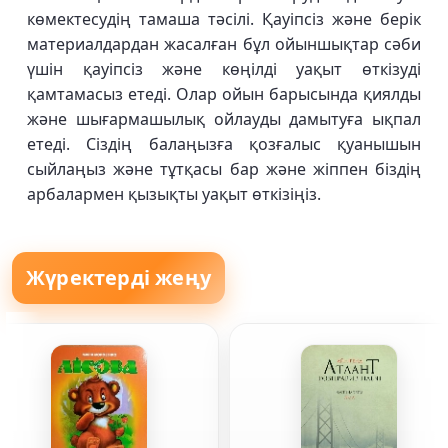
көмектесудің тамаша тәсілі. Қауіпсіз және берік
материалдардан жасалған бұл ойыншықтар сәби
үшін қауіпсіз және көңілді уақыт өткізуді
қамтамасыз етеді. Олар ойын барысында қиялды
және шығармашылық ойлауды дамытуға ықпал
етеді. Сіздің балаңызға қозғалыс қуанышын
сыйлаңыз және тұтқасы бар және жіппен біздің
арбалармен қызықты уақыт өткізіңіз.
Жүректерді жеңу