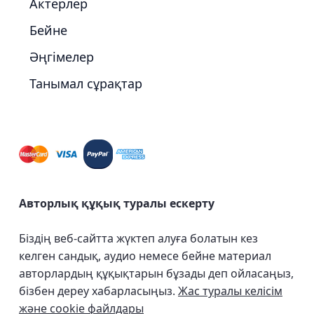
Актерлер
Бейне
Әңгімелер
Танымал сұрақтар
Авторлық құқық туралы ескерту
Біздің веб-сайтта жүктеп алуға болатын кез
келген сандық, аудио немесе бейне материал
авторлардың құқықтарын бұзады деп ойласаңыз,
бізбен дереу хабарласыңыз.
Жас туралы келісім
және cookie файлдары