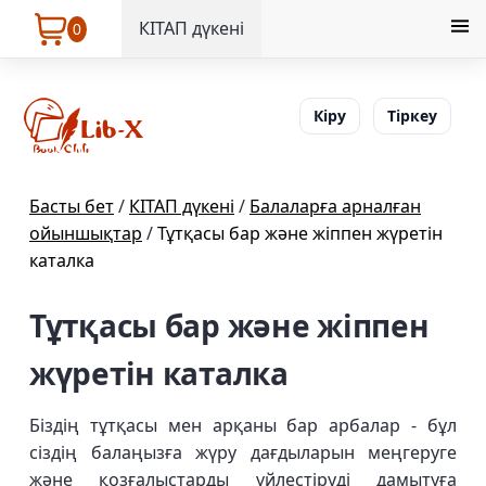
КІТАП дүкені
0
Кіру
Тіркеу
Басты бет
/
КІТАП дүкені
/
Балаларға арналған
ойыншықтар
/
Тұтқасы бар және жіппен жүретін
каталка
Тұтқасы бар және жіппен
жүретін каталка
Біздің тұтқасы мен арқаны бар арбалар - бұл
сіздің балаңызға жүру дағдыларын меңгеруге
және қозғалыстарды үйлестіруді дамытуға