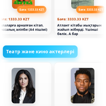
Баға: 1333.33 KZT
Баға: 3333.33 KZT
аға: 1333.33 KZT
Баға: 3333.33 KZT
алаларға арналған кітап.
Атлант кітабы иықтарын
иссалық әліпби (А4 пішімі)
жайып жіберді. Үшінші
бөлік. А бар
Театр және кино актерлері