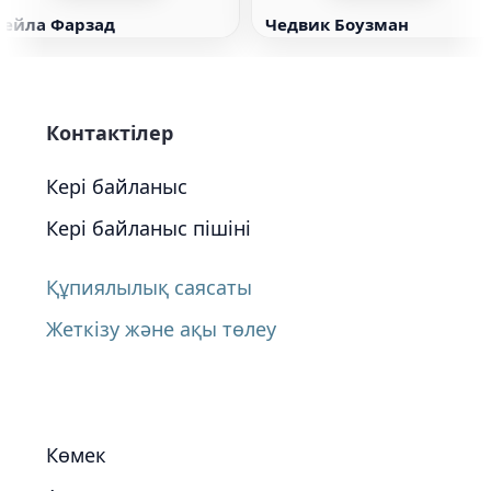
Лейла Фарзад
Чедвик Боузман
Контактілер
Кері байланыс
Кері байланыс пішіні
Құпиялылық саясаты
Жеткізу және ақы төлеу
Көмек