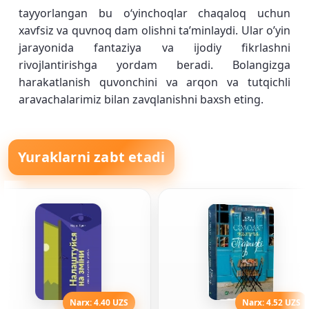
tayyorlangan bu oʻyinchoqlar chaqaloq uchun
xavfsiz va quvnoq dam olishni taʼminlaydi. Ular o’yin
jarayonida fantaziya va ijodiy fikrlashni
rivojlantirishga yordam beradi. Bolangizga
harakatlanish quvonchini va arqon va tutqichli
aravachalarimiz bilan zavqlanishni baxsh eting.
Yuraklarni zabt etadi
Narx: 4.40 UZS
Narx: 4.52 UZS