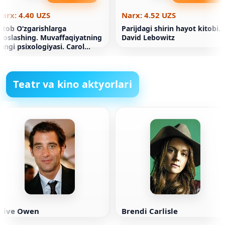
arx: 4.40 UZS
Narx: 4.52 UZS
itob Oʻzgarishlarga
Parijdagi shirin hayot kitobi.
oslashing. Muvaffaqiyatning
David Lebowitz
angi psixologiyasi. Carol
Dvek
Teatr va kino aktyorlari
Clive Owen
Brendi Carlisle