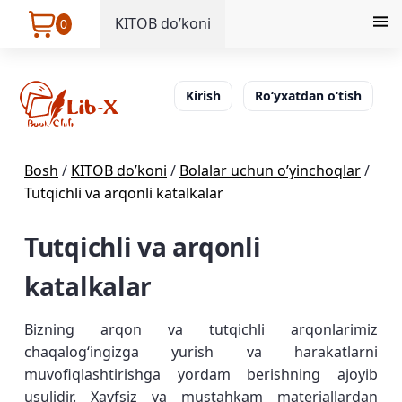
KITOB do’koni
0
Kirish
Ro‘yxatdan o‘tish
Bosh
/
KITOB do’koni
/
Bolalar uchun o’yinchoqlar
/
Tutqichli va arqonli katalkalar
Tutqichli va arqonli
katalkalar
Bizning arqon va tutqichli arqonlarimiz
chaqalogʻingizga yurish va harakatlarni
muvofiqlashtirishga yordam berishning ajoyib
usulidir. Xavfsiz va mustahkam materiallardan