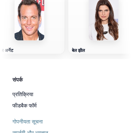
िल अर्नेट
बेल झील
संपर्क
प्रतिक्रिया
फीडबैक फॉर्म
गोपनीयता सूचना
सुपुर्दगी और भुगतान