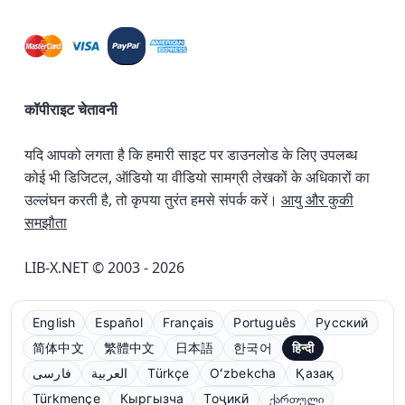
कॉपीराइट चेतावनी
यदि आपको लगता है कि हमारी साइट पर डाउनलोड के लिए उपलब्ध
कोई भी डिजिटल, ऑडियो या वीडियो सामग्री लेखकों के अधिकारों का
उल्लंघन करती है, तो कृपया तुरंत हमसे संपर्क करें।
आयु और कुकी
समझौता
LIB-X.NET © 2003 - 2026
English
Español
Français
Português
Русский
简体中文
繁體中文
日本語
한국어
हिन्दी
فارسی
العربية
Türkçe
Oʻzbekcha
Қазақ
Türkmençe
Кыргызча
Тоҷикӣ
ქართული