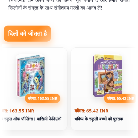
रचनात्मक क्षम अपने बच्चे को अपनी धुनें बनाने दें और हमारे संगीत
खिलौनों के संग्रह के साथ संगीतमय मस्ती का आनंद लें!
दिलों को जीतता है
कीमत: 163.55 INR
कीमत: 65.42 INR
ीमत: 163.55 INR
कीमत: 65.42 INR
ुक स्कूल ऑफ फीलिंग्स। वासिली फेडिएंको
भविष्य के स्कूली बच्चों की पुस्तक